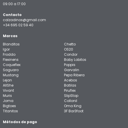
09:00 a 17:00
Contacto
calzadinos@gmail.com
+34 695 02 59 40
Marcas
Blanditos
Chetto
Igor
OS20
Froddo
Condor
Flexinens
Baby Lobitos
Coqueflex
Poppis
Saguaro
Garvalin
Mustang
Pepa Ribera
Lejan
Acebos
AllShe
Batilas
Vivant
Piruflex
Muris
SlipStop
Joma
Collonil
Bigtoes
Oma King
Titanitos
3F Bar3foot
Métodos de pago