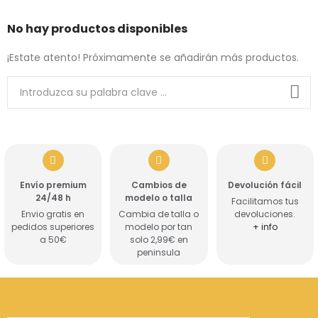
No hay productos disponibles
¡Estate atento! Próximamente se añadirán más productos.
Envío premium
Cambios de
Devolución fácil
24/48 h
modelo o talla
Facilitamos tus
Envio gratis en
Cambia de talla o
devoluciones.
pedidos superiores
modelo por tan
+ info
a 50€
solo 2,99€ en
peninsula