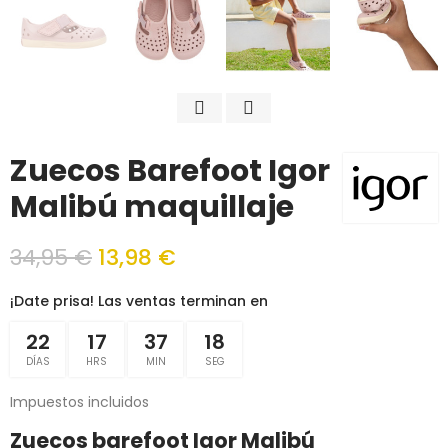
Zuecos Barefoot Igor
Malibú maquillaje
34,95 €
13,98 €
¡Date prisa! Las ventas terminan en
22
17
37
18
DÍAS
HRS
MIN
SEG
Impuestos incluidos
Zuecos barefoot Igor Malibú