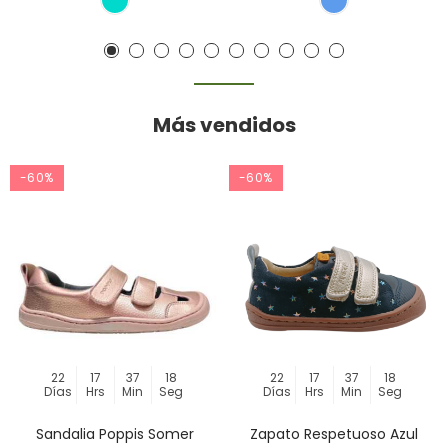
Más vendidos
-60%
-60%
22
17
37
18
22
17
37
18
Días
Hrs
Min
Seg
Días
Hrs
Min
Seg
Sandalia Poppis Somer
Zapato Respetuoso Azul