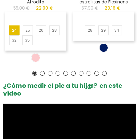
Afrodita
estrellitas de Flexinens
55,00 €
22,00 €
57,90 €
23,16 €
24
25
26
28
28
29
34
32
35
¿Cómo medir el pie a tu hij@? en este
video