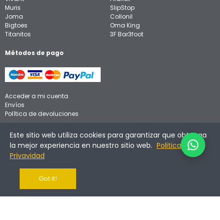
Muris
SlipStop
Joma
Collonil
Bigtoes
Oma King
Titanitos
3F Bar3foot
Métodos de pago
Acceder a mi cuenta
Envíos
Política de devoluciones
Aviso legal
Este sitio web utiliza cookies para garantizar que obtenga
Política de privacidad
la mejor experiencia en nuestro sitio web.
Politica de
Política de cookies
Privavidad
Got it!
©
2026
Calzadinos. Todos los derechos reservados