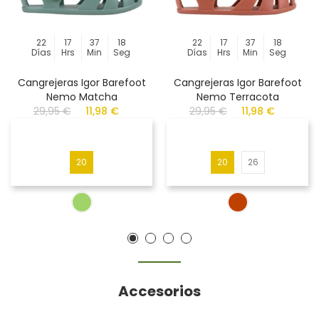
22
17
37
18
22
17
37
18
Días
Hrs
Min
Seg
Días
Hrs
Min
Seg
Cangrejeras Igor Barefoot
Cangrejeras Igor Barefoot
Nemo Matcha
Nemo Terracota
29,95 €
11,98 €
29,95 €
11,98 €
20
20
26
Accesorios