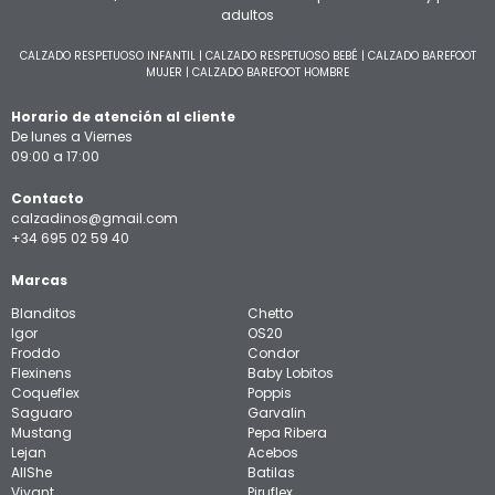
adultos
CALZADO RESPETUOSO INFANTIL
|
CALZADO RESPETUOSO BEBÉ
|
CALZADO BAREFOOT
MUJER
|
CALZADO BAREFOOT HOMBRE
Horario de atención al cliente
De lunes a Viernes
09:00 a 17:00
Contacto
calzadinos@gmail.com
+34 695 02 59 40
Marcas
Blanditos
Chetto
Igor
OS20
Froddo
Condor
Flexinens
Baby Lobitos
Coqueflex
Poppis
Saguaro
Garvalin
Mustang
Pepa Ribera
Lejan
Acebos
AllShe
Batilas
Vivant
Piruflex