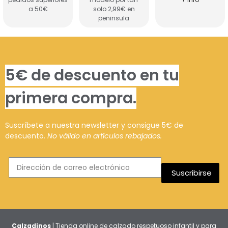
a 50€
solo 2,99€ en
peninsula
5€ de descuento en tu
primera compra.
Suscríbete a nuestra newsletter y consigue 5€ de
descuento.
No válido en artículos rebajados.
Suscribirse
Calzadinos
| Tienda online de calzado respetuoso infantil y para