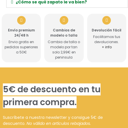
¿Cómo se qué zapato le va bien?
Envío premium
Cambios de
Devolución fácil
24/48 h
modelo o talla
Facilitamos tus
Envio gratis en
Cambia de talla o
devoluciones.
pedidos superiores
modelo por tan
+ info
a 50€
solo 2,99€ en
peninsula
5€ de descuento en tu
primera compra.
Suscríbete a nuestra newsletter y consigue 5€ de
descuento.
No válido en artículos rebajados.