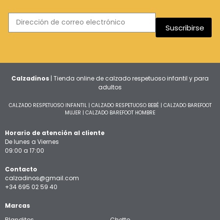
Suscribirse
Calzadinos
| Tienda online de calzado respetuoso infantil y para
adultos
CALZADO RESPETUOSO INFANTIL
|
CALZADO RESPETUOSO BEBÉ
|
CALZADO BAREFOOT
MUJER
|
CALZADO BAREFOOT HOMBRE
Horario de atención al cliente
De lunes a Viernes
09:00 a 17:00
Contacto
calzadinos@gmail.com
+34 695 02 59 40
Marcas
Blanditos
Chetto