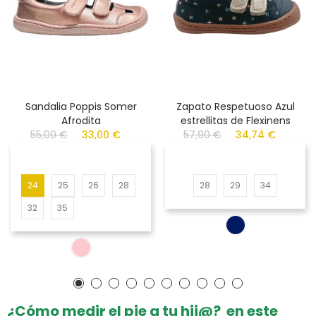
Sandalia Poppis Somer
Zapato Respetuoso Azul
Afrodita
estrellitas de Flexinens
55,00 €
33,00 €
57,90 €
34,74 €
24
25
26
28
28
29
34
32
35
¿Cómo medir el pie a tu hij@? en este