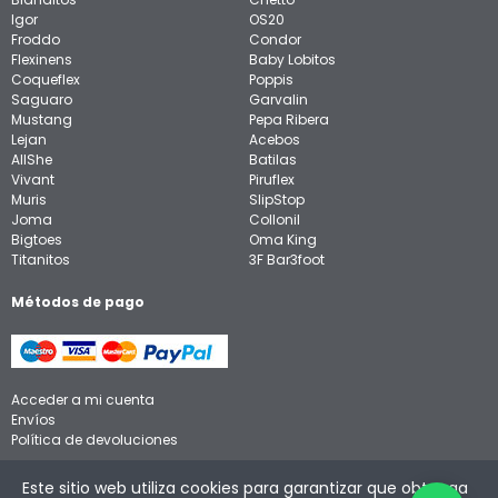
Igor
OS20
Froddo
Condor
Flexinens
Baby Lobitos
Coqueflex
Poppis
Saguaro
Garvalin
Mustang
Pepa Ribera
Lejan
Acebos
AllShe
Batilas
Vivant
Piruflex
Muris
SlipStop
Joma
Collonil
Bigtoes
Oma King
Titanitos
3F Bar3foot
Métodos de pago
Acceder a mi cuenta
Envíos
Política de devoluciones
Aviso legal
Este sitio web utiliza cookies para garantizar que obtenga