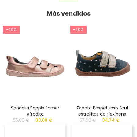
Más vendidos
-40%
-40%
Sandalia Poppis Somer
Zapato Respetuoso Azul
Afrodita
estrellitas de Flexinens
55,00 €
33,00 €
57,90 €
34,74 €