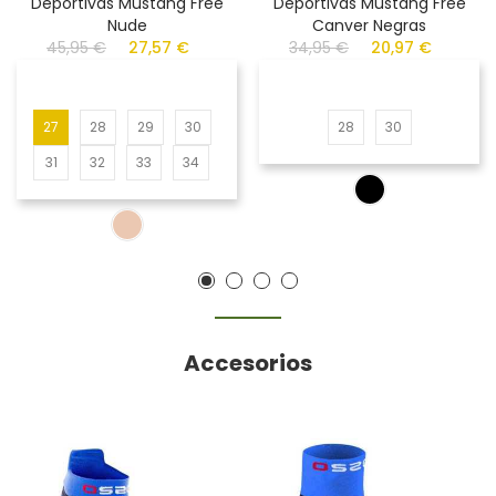
Deportivas Mustang Free
Deportivas Mustang Free
Nude
Canver Negras
45,95 €
27,57 €
34,95 €
20,97 €
27
28
29
30
28
30
31
32
33
34
Accesorios