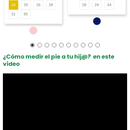
24
25
26
28
28
29
34
32
35
¿Cómo medir el pie a tu hij@? en este
video