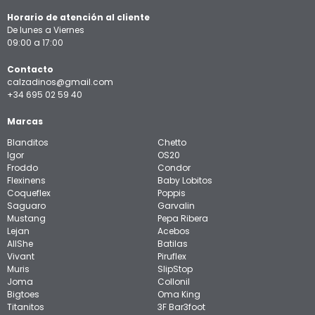
Horario de atención al cliente
De lunes a Viernes
09:00 a 17:00
Contacto
calzadinos@gmail.com
+34 695 02 59 40
Marcas
Blanditos
Chetto
Igor
OS20
Froddo
Condor
Flexinens
Baby Lobitos
Coqueflex
Poppis
Saguaro
Garvalin
Mustang
Pepa Ribera
Lejan
Acebos
AllShe
Batilas
Vivant
Piruflex
Muris
SlipStop
Joma
Collonil
Bigtoes
Oma King
Titanitos
3F Bar3foot