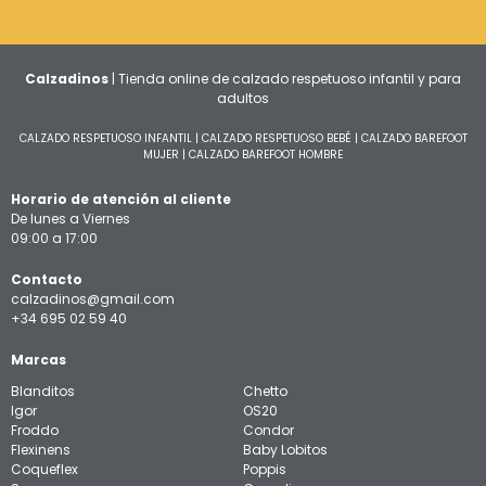
Calzadinos
| Tienda online de calzado respetuoso infantil y para
adultos
CALZADO RESPETUOSO INFANTIL
|
CALZADO RESPETUOSO BEBÉ
|
CALZADO BAREFOOT
MUJER
|
CALZADO BAREFOOT HOMBRE
Horario de atención al cliente
De lunes a Viernes
09:00 a 17:00
Contacto
calzadinos@gmail.com
+34 695 02 59 40
Marcas
Blanditos
Chetto
Igor
OS20
Froddo
Condor
Flexinens
Baby Lobitos
Coqueflex
Poppis