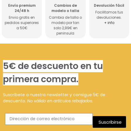
Envío premium
Cambios de
Devolución fácil
24/48 h
modelo o talla
Facilitamos tus
Envio gratis en
Cambia de talla o
devoluciones.
pedidos superiores
modelo por tan
+ info
a 50€
solo 2,99€ en
peninsula
5€ de descuento en tu
primera compra.
Suscríbete a nuestra newsletter y consigue 5€ de
descuento.
No válido en artículos rebajados.
Suscribirse