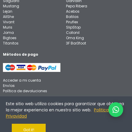
Saguaro
Garvalin
Mustang
Pepa Ribera
Lejan
Acebos
AllShe
Batilas
Vivant
Piruflex
Muris
SlipStop
Joma
Collonil
Bigtoes
Oma King
Titanitos
3F Bar3foot
Métodos de pago
Acceder a mi cuenta
Envíos
Política de devoluciones
Aviso legal
Este sitio web utiliza cookies para garantizar que obtenga
Política de privacidad
la mejor experiencia en nuestro sitio web.
Politica de
Política de cookies
Privavidad
Got it!
©
2026
Calzadinos. Todos los derechos reservados