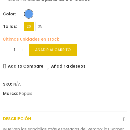
Color
Tallas
26
35
Últimas unidades en stock
AÑADIR AL CARRITO
Add to Compare
Añadir a deseos
SKU:
N/A
Marca:
Poppis
DESCRIPCIÓN
¡Vuelven las sandalias más esperadas del verano: las Somer