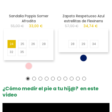
Sandalia Poppis Somer
Zapato Respetuoso Azul
Afrodita
estrellitas de Flexinens
55,00 €
33,00 €
57,90 €
34,74 €
24
25
26
28
28
29
34
32
35
¿Cómo medir el pie a tu hij@? en este
video