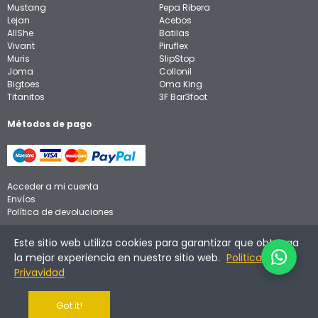
Mustang
Pepa Ribera
Lejan
Acebos
AllShe
Batilas
Vivant
Piruflex
Muris
SlipStop
Joma
Collonil
Bigtoes
Oma King
Titanitos
3F Bar3foot
Métodos de pago
Acceder a mi cuenta
Envíos
Política de devoluciones
Aviso legal
Este sitio web utiliza cookies para garantizar que obtenga
Política de privacidad
la mejor experiencia en nuestro sitio web.
Politica de
Política de cookies
Privavidad
Got it!
©
2026
Calzadinos. Todos los derechos reservados