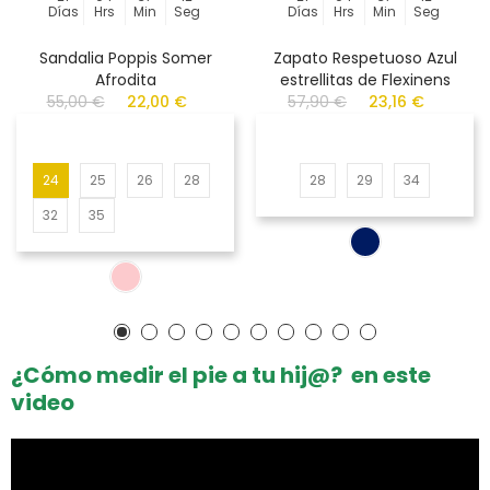
Días
Hrs
Min
Seg
Días
Hrs
Min
Seg
Sandalia Poppis Somer
Zapato Respetuoso Azul
Afrodita
estrellitas de Flexinens
55,00 €
22,00 €
57,90 €
23,16 €
24
25
26
28
28
29
34
32
35
¿Cómo medir el pie a tu hij@? en este
video