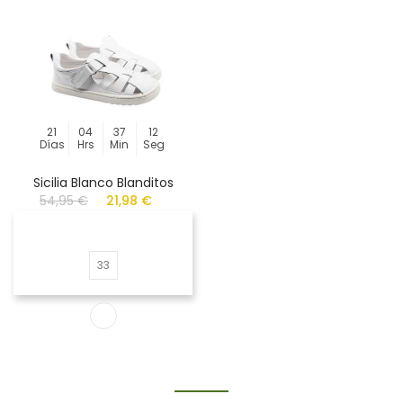
21
04
37
12
Días
Hrs
Min
Seg
Sicilia Blanco Blanditos
54,95 €
21,98 €
33