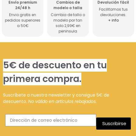
Envío premium
Cambios de
Devolución fácil
24/48 h
modelo o talla
Facilitamos tus
Envio gratis en
Cambia de talla o
devoluciones.
pedidos superiores
modelo por tan
+ info
a 50€
solo 2,99€ en
peninsula
5€ de descuento en tu
primera compra.
Suscríbete a nuestra newsletter y consigue 5€ de
descuento.
No válido en artículos rebajados.
Suscribirse