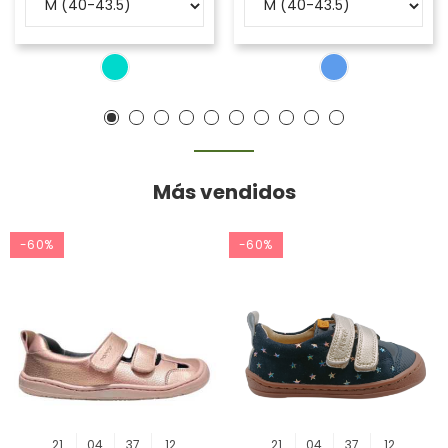
Más vendidos
-60%
-60%
21
04
37
12
21
04
37
12