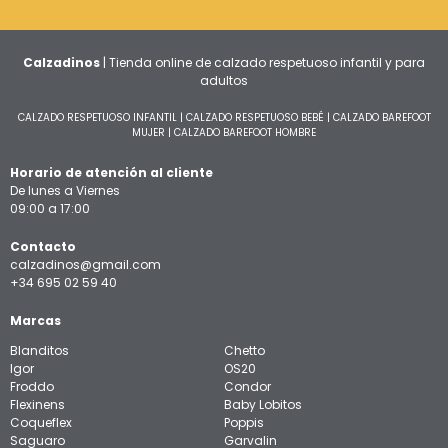
Calzadinos
| Tienda online de calzado respetuoso infantil y para
adultos
CALZADO RESPETUOSO INFANTIL
|
CALZADO RESPETUOSO BEBÉ
|
CALZADO BAREFOOT
MUJER
|
CALZADO BAREFOOT HOMBRE
Horario de atención al cliente
De lunes a Viernes
09:00 a 17:00
Contacto
calzadinos@gmail.com
+34 695 02 59 40
Marcas
Blanditos
Chetto
Igor
OS20
Froddo
Condor
Flexinens
Baby Lobitos
Coqueflex
Poppis
Saguaro
Garvalin