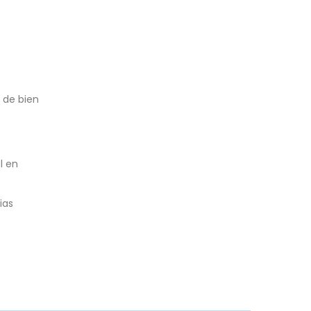
 de bien
l en
ias