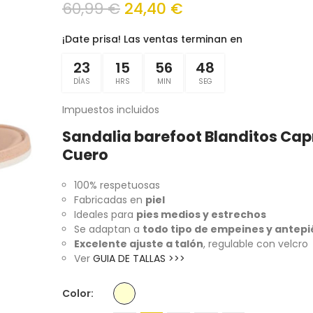
60,99 €
24,40 €
¡Date prisa! Las ventas terminan en
23
15
56
48
DÍAS
HRS
MIN
SEG
Impuestos incluidos
Sandalia barefoot Blanditos Cap
Cuero
100% respetuosas
Fabricadas en
piel
Ideales para
pies medios y estrechos
Se adaptan a
todo tipo de empeines y antepi
Excelente ajuste a talón
, regulable con velcro
Ver
GUIA DE TALLAS >>>
Color