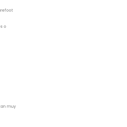
arefoot
es o
ptan muy