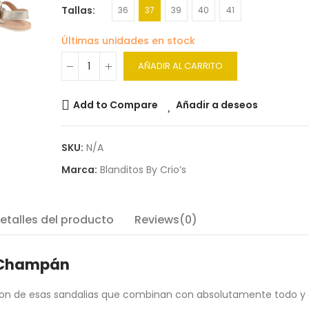
Tallas
36
37
39
40
41
Últimas unidades en stock
AÑADIR AL CARRITO
Add to Compare
Añadir a deseos
SKU:
N/A
Marca:
Blanditos By Crio’s
etalles del producto
Reviews(0)
i Champán
on de esas sandalias que combinan con absolutamente todo y 