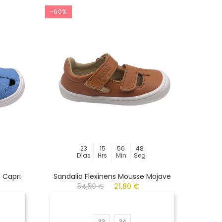
-60%
-50%
23
15
56
48
Días
Hrs
Min
Seg
 Capri
Sandalia Flexinens Mousse Mojave
De
54,50 €
21,80 €
33
34