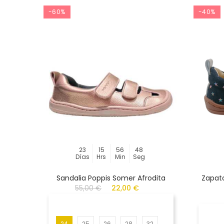
-60%
-40%
23
15
56
48
Días
Hrs
Min
Seg
Sandalia Poppis Somer Afrodita
Zapato
55,00 €
22,00 €
24
25
26
28
32