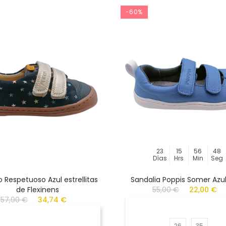
-60%
23
15
56
48
Días
Hrs
Min
Seg
 Respetuoso Azul estrellitas
Sandalia Poppis Somer Azul
de Flexinens
55,00 €
22,00 €
57,90 €
34,74 €
26
35