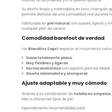
cuando te las pruebas, ya no quieres quitarte.
Su diseño limpio y minimalista en tono champán apo
permite disfrutar de una comodidad real durante h
Fabricadas en
piel natural
, son suaves, ligeras y 
cualquier plan de verano.
Comodidad barefoot de verdad
Las
Blanditos Capri
respetan el movimiento natura
Suela totalmente plana
.
Muy flexibles y ligeras
.
Horma anatómica
con espacio para los dedos.
Diseño minimalista y atemporal
.
Ajuste adaptable y muy cómodo
Gracias a su combinación de
hebilla en empeine
bien a diferentes tipos de pie.
Especialmente recomendadas para: