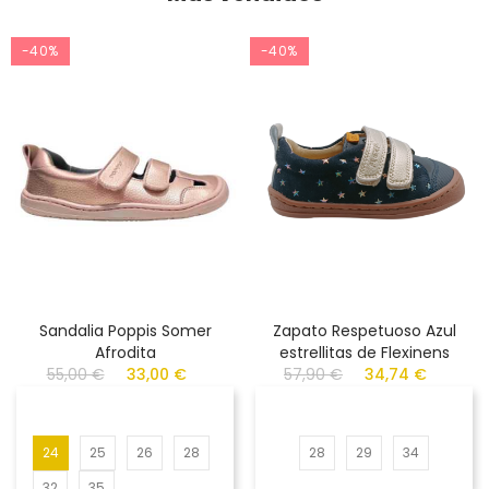
-40%
-40%
Sandalia Poppis Somer
Zapato Respetuoso Azul
Afrodita
estrellitas de Flexinens
55,00 €
33,00 €
57,90 €
34,74 €
24
25
26
28
28
29
34
32
35