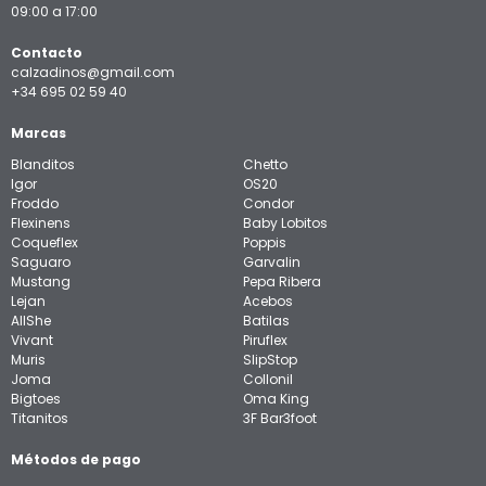
09:00 a 17:00
Contacto
calzadinos@gmail.com
+34 695 02 59 40
Marcas
Blanditos
Chetto
Igor
OS20
Froddo
Condor
Flexinens
Baby Lobitos
Coqueflex
Poppis
Saguaro
Garvalin
Mustang
Pepa Ribera
Lejan
Acebos
AllShe
Batilas
Vivant
Piruflex
Muris
SlipStop
Joma
Collonil
Bigtoes
Oma King
Titanitos
3F Bar3foot
Métodos de pago