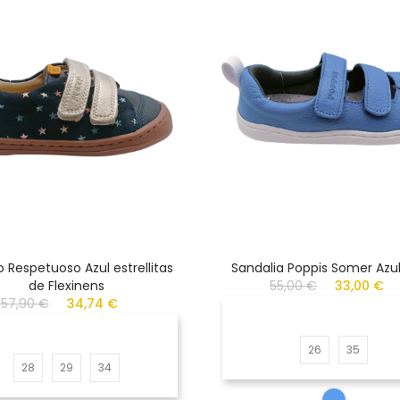
 Respetuoso Azul estrellitas
Sandalia Poppis Somer Azul
de Flexinens
55,00 €
33,00 €
57,90 €
34,74 €
26
35
28
29
34