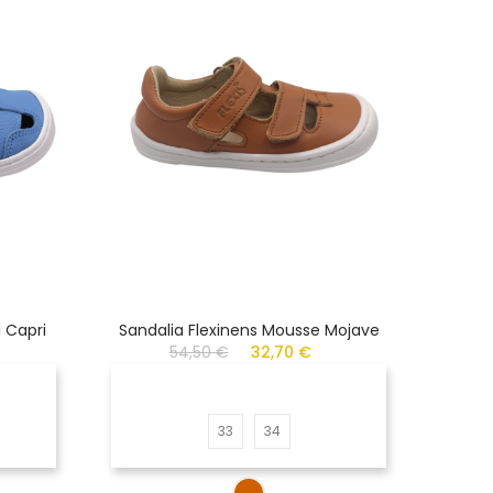
 Capri
Sandalia Flexinens Mousse Mojave
De
54,50 €
32,70 €
33
34