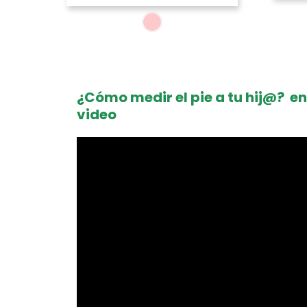
¿Cómo medir el pie a tu hij@? en
video