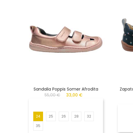
Sandalia Poppis Somer Afrodita
Zapato
55,00 €
33,00 €
24
25
26
28
32
35