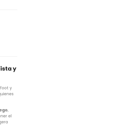
ista y
foot y
quienes
iego
,
ner el
gera