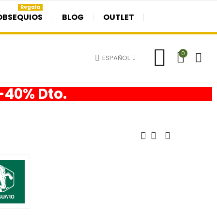
Regala
OBSEQUIOS
BLOG
OUTLET
0
ESPAÑOL
 -40% Dto.