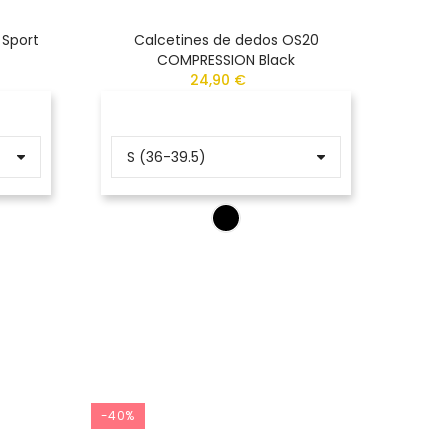
 Sport
Calcetines de dedos OS20
Calcet
COMPRESSION Black
24,90 €
-40%
-40%