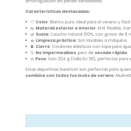
amortiguación sin perder sensibilidad.
Características destacadas:
🤍
Color
: Blanco puro, ideal para el verano y fáci
👟
Material exterior e interior
: Knit flexible, t
🌿
Suela
: Caucho natural 100%, con grosor de 6 
🧽
Limpieza práctica
: Son lavables a máquina.
🧵
Cierre
: Cordones elásticos con tope para aju
💦
No impermeables
, pero de
secado rápido
.
⚖️
Peso
: Solo 204 g (talla EU 39), perfectas para e
Estas deportivas barefoot son perfectas para quie
combine con todos tus looks de verano
. Muévet