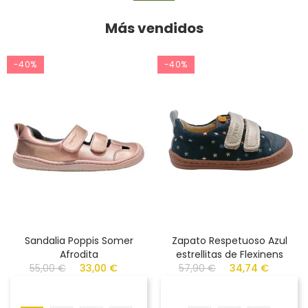
Más vendidos
-40%
-40%
Sandalia Poppis Somer
Zapato Respetuoso Azul
Afrodita
estrellitas de Flexinens
55,00 €
33,00 €
57,90 €
34,74 €