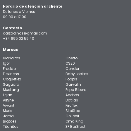
Horario de atención al cliente
De lunes a Viernes
09:00 a 17:00
Contacto
calzadinos@gmail.com
+34 695 02 59 40
Marcas
Blanditos
Chetto
Igor
OS20
Froddo
Condor
Flexinens
Baby Lobitos
Coqueflex
Poppis
Saguaro
Garvalin
Mustang
Pepa Ribera
Lejan
Acebos
AllShe
Batilas
Vivant
Piruflex
Muris
SlipStop
Joma
Collonil
Bigtoes
Oma King
Titanitos
3F Bar3foot