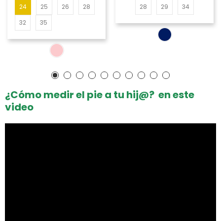
24
25
26
28
28
29
34
32
35
¿Cómo medir el pie a tu hij@? en este
video