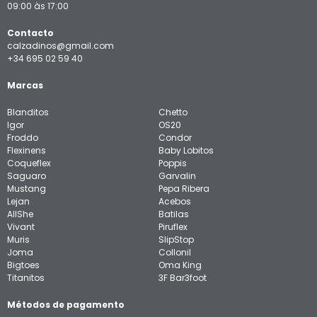
09:00 às 17:00
Contacto
calzadinos@gmail.com
+34 695 02 59 40
Marcas
Blanditos
Chetto
Igor
OS20
Froddo
Condor
Flexinens
Baby Lobitos
Coqueflex
Poppis
Saguaro
Garvalin
Mustang
Pepa Ribera
Lejan
Acebos
AllShe
Batilas
Vivant
Piruflex
Muris
SlipStop
Joma
Collonil
Bigtoes
Oma King
Titanitos
3F Bar3foot
Métodos de pagamento