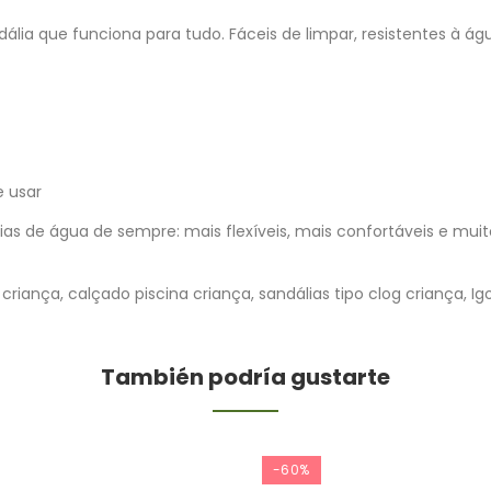
andália que funciona para tudo. Fáceis de limpar, resistentes à ág
e usar
as de água de sempre: mais flexíveis, mais confortáveis e mui
riança, calçado piscina criança, sandálias tipo clog criança, Igo
También podría gustarte
-60%