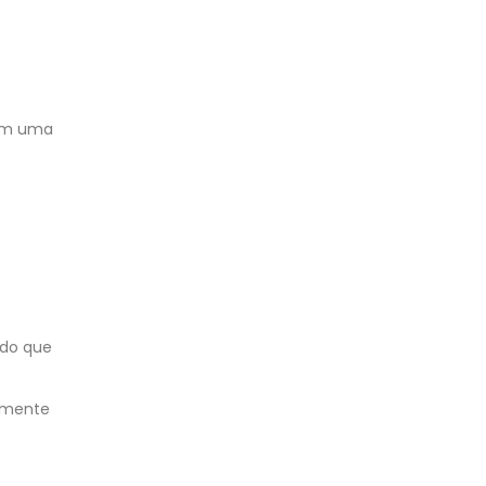
om uma
ndo que
almente