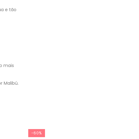
ua e tão
to mais
r Malibú.
-60%