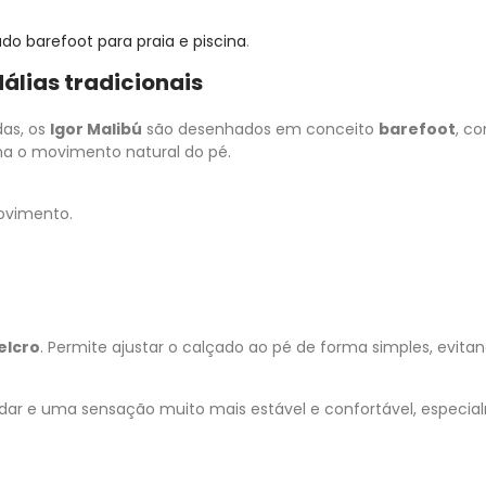
do barefoot para praia e piscina
.
dálias tradicionais
das, os
Igor Malibú
são desenhados em conceito
barefoot
, c
ha o movimento natural do pé.
ovimento.
elcro
. Permite ajustar o calçado ao pé de forma simples, evita
andar e uma sensação muito mais estável e confortável, especi