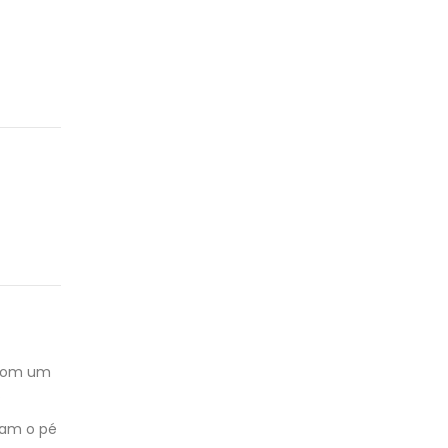
e com um
.
tam o pé