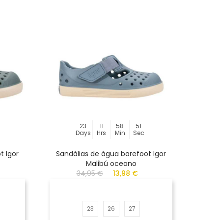
23
11
58
51
Days
Hrs
Min
Sec
t Igor
Sandálias de água barefoot Igor
Malibú oceano
34,95 €
13,98 €
23
26
27