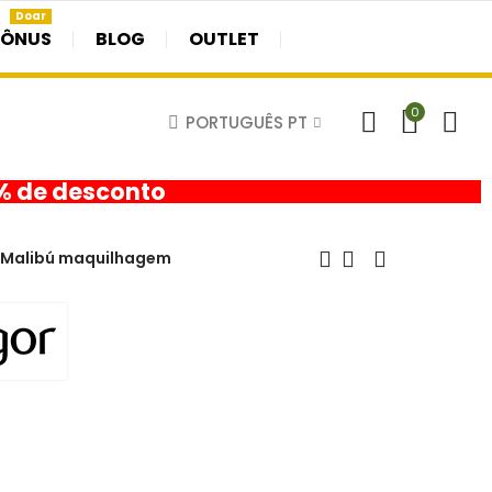
Doar
BÔNUS
BLOG
OUTLET
0
PORTUGUÊS PT
0% de desconto
r Malibú maquilhagem