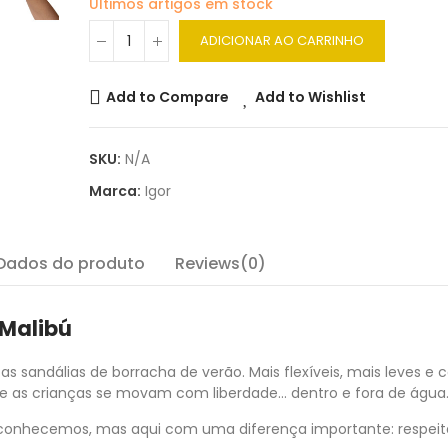
Últimos artigos em stock
ADICIONAR AO CARRINHO
Add to Compare
Add to Wishlist
SKU:
N/A
Marca:
Igor
Dados do produto
Reviews(0)
 Malibú
icas sandálias de borracha de verão. Mais flexíveis, mais leves 
e as crianças se movam com liberdade… dentro e fora de água
os conhecemos, mas aqui com uma diferença importante: respei