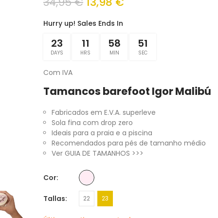
34,95 €
13,98 €
Hurry up! Sales Ends In
23
11
58
51
DAYS
HRS
MIN
SEC
Com IVA
Tamancos barefoot Igor Malibú
Fabricados em E.V.A. superleve
Sola fina com drop zero
Ideais para a praia e a piscina
Recomendados para pés de tamanho médio
Ver GUIA DE TAMANHOS >>>
Cor
Tallas
22
23