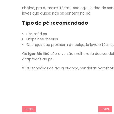
Piscina, praia, jardim, férias… são aquele tipo de s
leves que quase não se sentem no pé.
Tipo de pé recomendado
Pés médios
Empeines médios
Crianças que precisam de calçado leve e fácil d
Os
Igor Malibú
são a versão melhorada das sandáli
adaptadas ao pé.
SEO:
sandálias de água criança, sandálias barefoot c
-60%
-60%