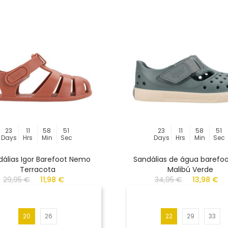
23
11
58
51
23
11
58
51
Days
Hrs
Min
Sec
Days
Hrs
Min
Sec
dálias Igor Barefoot Nemo
Sandálias de água barefoo
Terracota
Malibú Verde
29,95 €
11,98 €
34,95 €
13,98 €
20
26
22
29
33