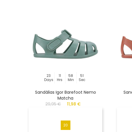
23
11
58
51
Days
Hrs
Min
Sec
Sandálias Igor Barefoot Nemo
San
Matcha
29,95 €
11,98 €
20