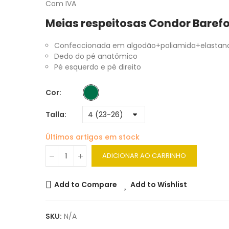
Com IVA
Meias respeitosas Condor Baref
Confeccionada em algodão+poliamida+elastan
Dedo do pé anatômico
Pé esquerdo e pé direito
Cor
Talla
Últimos artigos em stock
ADICIONAR AO CARRINHO
Add to Compare
Add to Wishlist
SKU:
N/A