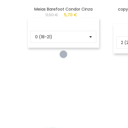
Meias Barefoot Condor Cinza
copy
9,50 €
5,70 €