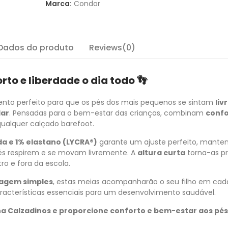
Marca:
Condor
Dados do produto
Reviews(0)
to e liberdade o dia todo 👣
to perfeito para que os pés dos mais pequenos se sintam
liv
lar
. Pensadas para o bem-estar das crianças, combinam
confo
qualquer calçado barefoot.
a e 1% elastano (LYCRA®)
garante um ajuste perfeito, mante
pés respirem e se movam livremente. A
altura curta
torna-as pr
tro e fora da escola.
vagem simples
, estas meias acompanharão o seu filho em cad
aracterísticas essenciais para um desenvolvimento saudável.
na Calzadinos e proporcione conforto e bem-estar aos pés