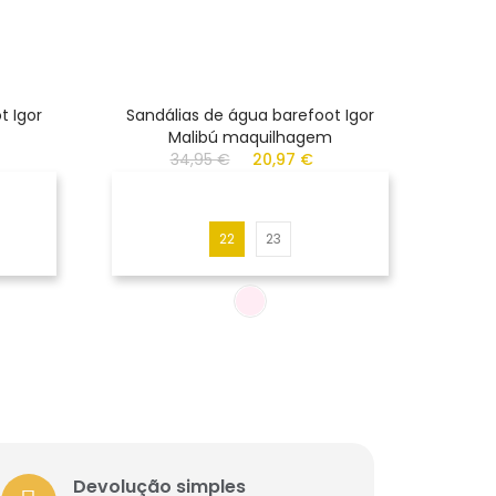
t Igor
Sandálias de água barefoot Igor
Ten
Malibú maquilhagem
34,95 €
20,97 €
22
23
Devolução simples