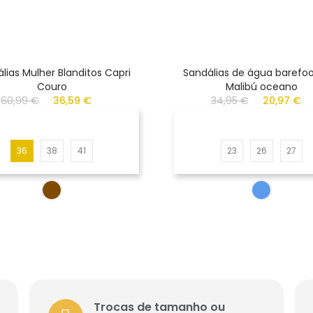
lias Mulher Blanditos Capri
Sandálias de água barefoo
Couro
Malibú oceano
60,99 €
36,59 €
34,95 €
20,97 €
36
38
41
23
26
27
Trocas de tamanho ou