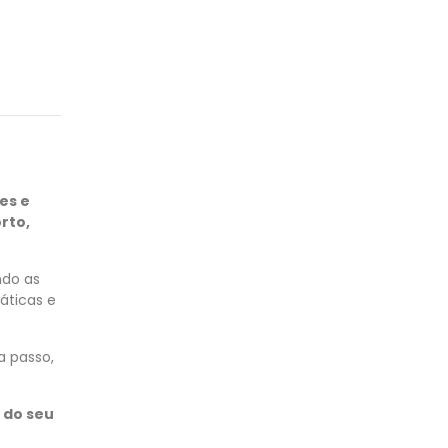
res e
rto,
ndo as
áticas e
a passo,
 do seu