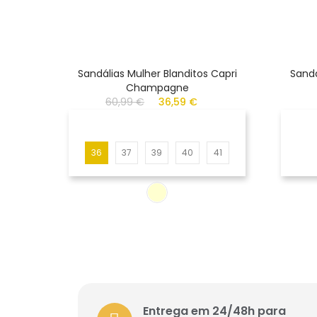
Sandálias Mulher Blanditos Capri
Sandá
Champagne
60,99 €
36,59 €
36
37
39
40
41
Entrega em 24/48h para