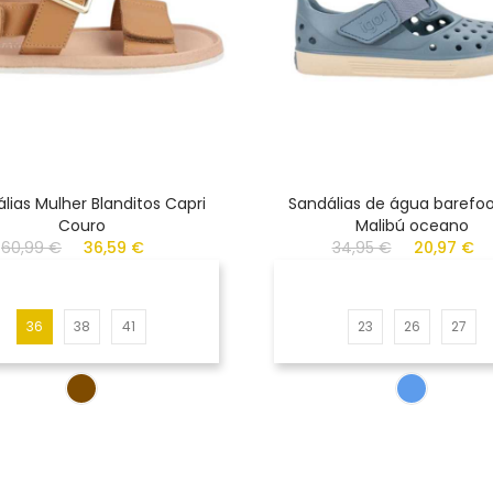
lias Mulher Blanditos Capri
Sandálias de água barefoo
Couro
Malibú oceano
60,99 €
36,59 €
34,95 €
20,97 €
36
38
41
23
26
27