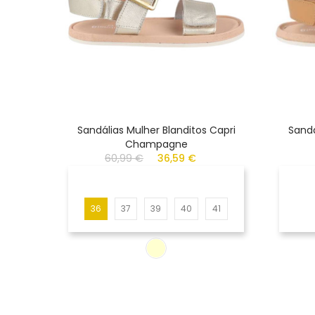
Sandálias Mulher Blanditos Capri
Sandá
Champagne
60,99 €
36,59 €
36
37
39
40
41