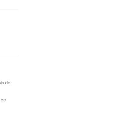
is de
ece