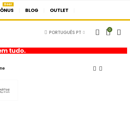
Doar
BÔNUS
BLOG
OUTLET
0
PORTUGUÊS PT
em tudo.
gne