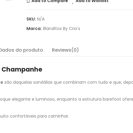
Add to Compare
Add to Wishlist
SKU:
N/A
Marca:
Blanditos By Crio’s
Dados do produto
Reviews(0)
ri Champanhe
he
são daquelas sandálias que combinam com tudo e que, depo
ue elegante e luminoso, enquanto a estrutura barefoot ofer
muito confortáveis para caminhar.