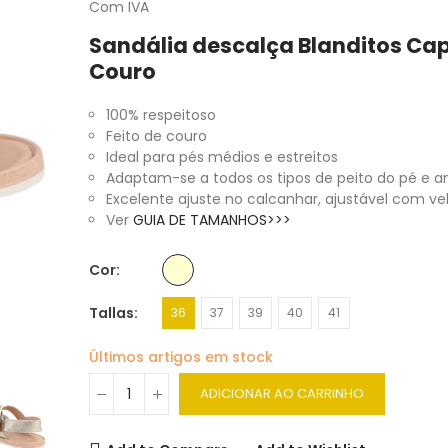
Com IVA
Sandália descalça Blanditos Cap
Couro
100% respeitoso
Feito de couro
Ideal para pés médios e estreitos
Adaptam-se a todos os tipos de peito do pé e a
Excelente ajuste no calcanhar, ajustável com ve
Ver
GUIA DE TAMANHOS>>>
Cor
Tallas
36
37
39
40
41
Últimos artigos em stock
ADICIONAR AO CARRINHO