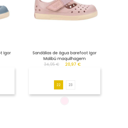
t Igor
Sandálias de água barefoot Igor
Ten
Malibú maquilhagem
34,95 €
20,97 €
22
23