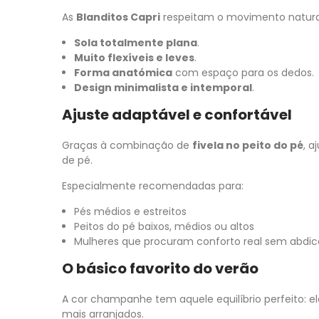
As
Blanditos Capri
respeitam o movimento natural
Sola totalmente plana
.
Muito flexíveis e leves
.
Forma anatómica
com espaço para os dedos.
Design minimalista e intemporal
.
Ajuste adaptável e confortável
Graças à combinação de
fivela no peito do pé
, a
de pé.
Especialmente recomendadas para:
Pés médios e estreitos
Peitos do pé baixos, médios ou altos
Mulheres que procuram conforto real sem abdica
O básico favorito do verão
A cor champanhe tem aquele equilíbrio perfeito: e
mais arranjados.