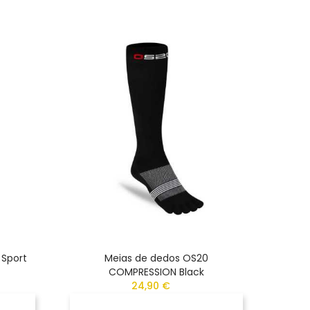
-15%
 Sport
Meias de dedos OS20
Meias
COMPRESSION Black
24,90 €