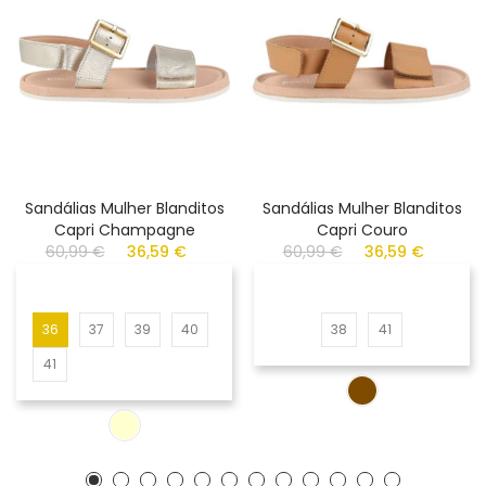
Sandálias Mulher Blanditos
Sandálias Mulher Blanditos
Capri Champagne
Capri Couro
60,99 €
36,59 €
60,99 €
36,59 €
36
37
39
40
38
41
41