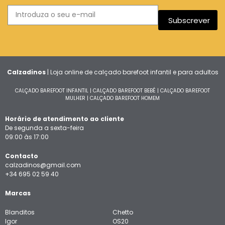
Subscrever
Calzadinos
| Loja online de calçado barefoot infantil e para adultos
CALÇADO BAREFOOT INFANTIL
|
CALÇADO BAREFOOT BEBÉ
|
CALÇADO BAREFOOT
MULHER
|
CALÇADO BAREFOOT HOMEM
Horário de atendimento ao cliente
De segunda a sexta-feira
09:00 às 17:00
Contacto
calzadinos@gmail.com
+34 695 02 59 40
Marcas
Blanditos
Chetto
Igor
OS20