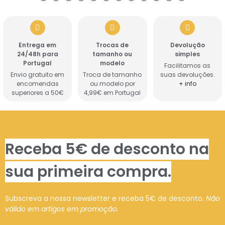
Entrega em
Trocas de
Devolução
24/48h para
tamanho ou
simples
Portugal
modelo
Facilitamos as
Envio gratuito em
Troca de tamanho
suas devoluções.
encomendas
ou modelo por
+ info
superiores a 50€
4,99€ em Portugal
Receba 5€ de desconto na
sua primeira compra.
Subscreva a nossa newsletter e receba 5€ de desconto.
Não
válido em artigos em promoção.