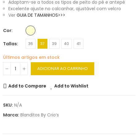
Adaptam-se a todos os tipos de peito do pé e antepé
Excelente ajuste no calcanhar, ajustável com velcro
Ver
GUIA DE TAMANHOS>>>
Cor
Tallas
36
37
39
40
41
Últimos artigos em stock
ADICIONAR AO CARRINHO
Add to Compare
Add to Wishlist
SKU:
N/A
Marca:
Blanditos By Crio’s