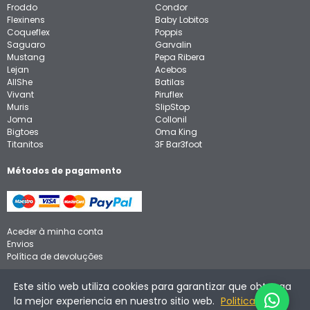
Froddo
Condor
Flexinens
Baby Lobitos
Coqueflex
Poppis
Saguaro
Garvalin
Mustang
Pepa Ribera
Lejan
Acebos
AllShe
Batilas
Vivant
Piruflex
Muris
SlipStop
Joma
Collonil
Bigtoes
Oma King
Titanitos
3F Bar3foot
Métodos de pagamento
Aceder à minha conta
Envios
Política de devoluções
Aviso legal
Este sitio web utiliza cookies para garantizar que obtenga
Política de privacidade
la mejor experiencia en nuestro sitio web.
Politica de
Política de cookies