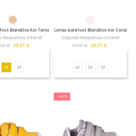
foot Blanditos Koi Terra
Lonas barefoot Blanditos Koi Coral
 Respeitoso Infantil
Calçado Respeitoso Infantil
,95 €
20,37 €
33,95 €
20,37 €
22
23
23
24
27
-40%