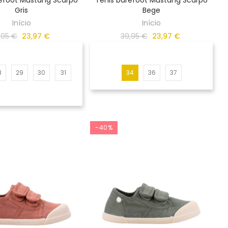
Gris
Bege
Início
Início
,95 €
23,97 €
39,95 €
23,97 €
8
29
30
31
34
36
37
-40%