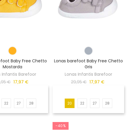
efoot Baby Free Chetto
Lonas barefoot Baby Free Chetto
Mostarda
Gris
 Infantis Barefoor
Lonas Infantis Barefoor
,95 €
17,97 €
29,95 €
17,97 €
22
27
28
20
22
27
28
-40%