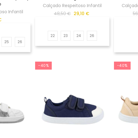
o
Calçado Respeitoso Infantil
Calçado
so Infantil
48,50 €
29,10 €
56
€
22
23
24
26
25
26
-40%
-40%