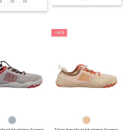
4
26
29
-40%
refoot Mustang Scarpo
Ténis barefoot Mustang Scarpo