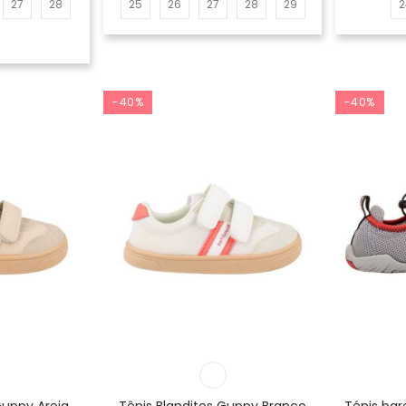
27
28
25
26
27
28
29
2
-40%
-40%
Guppy Areia
Tênis Blanditos Guppy Branco
Ténis ba