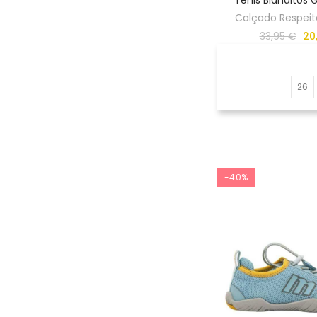
Calçado Respeito
33,95 €
20
26
-40%