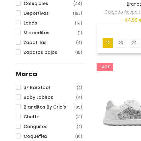
Colegiales
(44)
Branc
31
(123)
Calçado Respeito
Deportivas
(152)
32
(121)
44,99 
Lonas
(14)
33
(99)
Merceditas
(1)
34
(87)
Zapatillas
(4)
22
23
24
35
(46)
Zapatos bajos
(15)
36
(24)
37
(14)
-40%
Marca
38
(10)
39
(9)
3F Bar3foot
(2)
40
(8)
Baby Lobitos
(4)
Blanditos By Crio’s
(39)
Chetto
(13)
Conguitos
(2)
Coqueflex
(10)