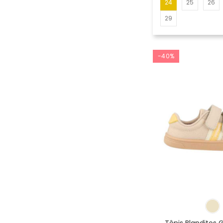
24
25
26
29
-40%
Tênis Blanditos 