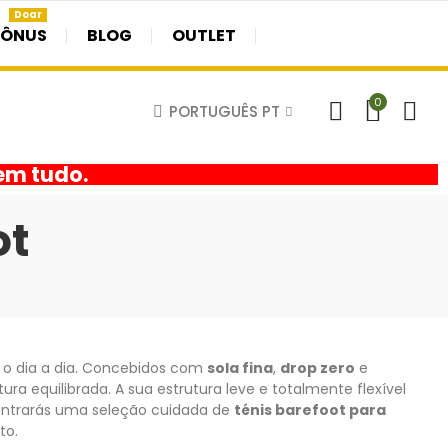
Doar
BÔNUS
BLOG
OUTLET
0
PORTUGUÊS PT
em tudo.
ot
 o dia a dia. Concebidos com
sola fina
,
drop zero
e
a equilibrada. A sua estrutura leve e totalmente flexível
contrarás uma seleção cuidada de
ténis barefoot para
to.