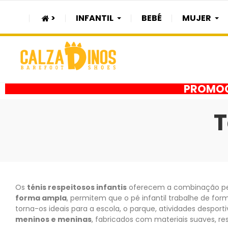
>
INFANTIL
BEBÉ
MUJER
PROMOÇÃ
T
Os
ténis respeitosos infantis
oferecem a combinação perf
forma ampla
, permitem que o pé infantil trabalhe de for
torna-os ideais para a escola, o parque, atividades despo
meninos e meninas
, fabricados com materiais suaves, re