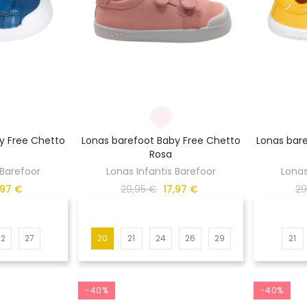
y Free Chetto
Lonas barefoot Baby Free Chetto
Lonas bar
Rosa
 Barefoor
Lonas Infantis Barefoor
Lonas
,97 €
29,95 €
17,97 €
29
22
27
20
21
24
26
29
21
-40%
-40%