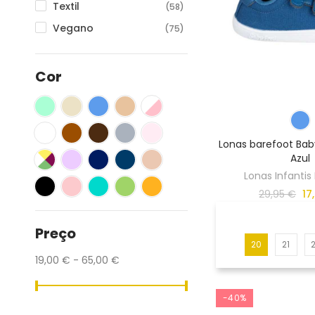
Textil
(58)
Vegano
(75)
Cor
Lonas barefoot Bab
Azul
Lonas Infantis
29,95 €
17
Preço
20
21
19,00 € - 65,00 €
-40%