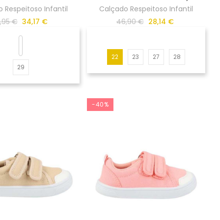
 Respeitoso Infantil
Calçado Respeitoso Infantil
,95 €
34,17 €
46,90 €
28,14 €
22
23
27
28
29
-40%