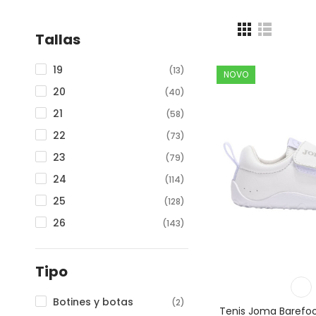
Tallas
19
(13)
NOVO
20
(40)
21
(58)
22
(73)
23
(79)
24
(114)
25
(128)
26
(143)
27
(149)
28
(147)
Tipo
29
(145)
Botines y botas
(2)
30
Tenis Joma Barefo
(135)