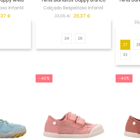
so Infantil
Calçado Respeitoso Infantil
,37 €
33,95 €
20,37 €
39
24
26
27
2
32
-40%
-40%