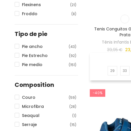
Flexinens
(21)
Froddo
(8)
Igor
(10)
Tenis Conguitos G
Joma
(1)
Tipo de pie
Prata
Muris
(8)
Ténis Infantis
Pie ancho
(43)
39,95 €
23
Mustang
(21)
Pie Estrecho
(92)
Pepa Ribera
(5)
Pie medio
(151)
Piruflex
(6)
29
33
Poppis
(1)
Composition
Saguaro
(8)
-40%
Titanitos
(11)
Couro
(59)
Microfibra
(28)
Seaqual
(1)
Serraje
(15)