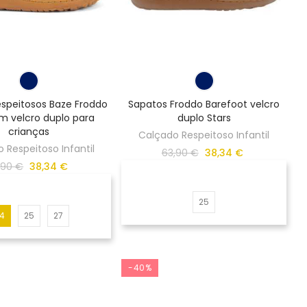
espeitosos Baze Froddo
Sapatos Froddo Barefoot velcro
m velcro duplo para
duplo Stars
crianças
Calçado Respeitoso Infantil
 Respeitoso Infantil
63,90 €
38,34 €
,90 €
38,34 €
25
4
25
27
-40%