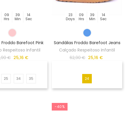
09
39
14
23
09
39
14
s
Hrs
Min
Sec
Days
Hrs
Min
Sec
 Froddo Barefoot Pink
Sandálias Froddo Barefoot Jeans
 Respeitoso Infantil
Calçado Respeitoso Infantil
,90 €
25,16 €
62,90 €
25,16 €
25
34
35
24
-40%