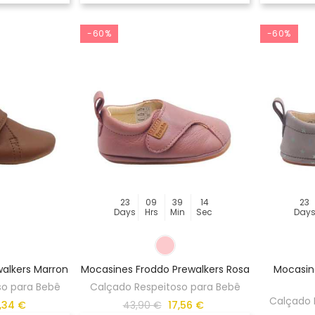
-60%
-60%
23
09
39
14
23
Days
Hrs
Min
Sec
Day
walkers Marron
Mocasines Froddo Prewalkers Rosa
Mocasin
so para Bebê
Calçado Respeitoso para Bebê
Calçado 
,34 €
43,90 €
17,56 €