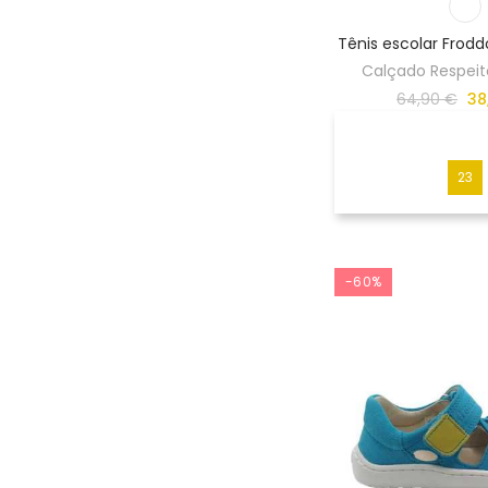
Tênis escolar Frod
Calçado Respeito
64,90 €
38
23
-60%