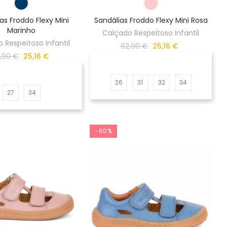
as Froddo Flexy Mini
Sandálias Froddo Flexy Mini Rosa
Marinho
Calçado Respeitoso Infantil
 Respeitoso Infantil
62,90 €
25,16 €
,90 €
25,16 €
26
31
32
34
27
34
-60%