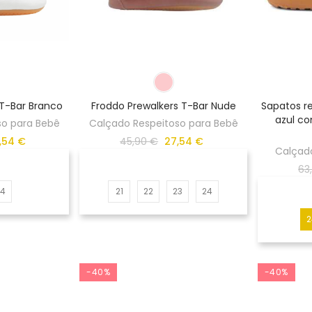
 T-Bar Branco
Froddo Prewalkers T-Bar Nude
Sapatos r
azul co
so para Bebê
Calçado Respeitoso para Bebê
,54 €
45,90 €
27,54 €
Calçado
63
24
21
22
23
24
2
-40%
-40%