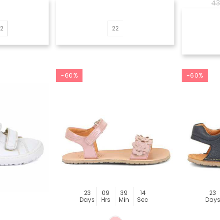
43
22
22
-60%
-60%
23
09
39
14
23
Days
Hrs
Min
Sec
Day