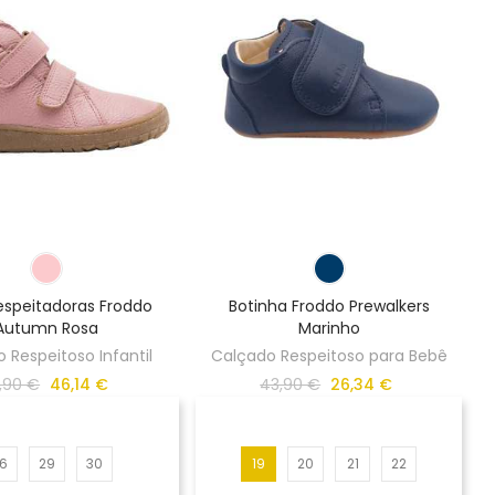
espeitadoras Froddo
Botinha Froddo Prewalkers
Autumn Rosa
Marinho
 Respeitoso Infantil
Calçado Respeitoso para Bebê
,90 €
46,14 €
43,90 €
26,34 €
6
29
30
19
20
21
22