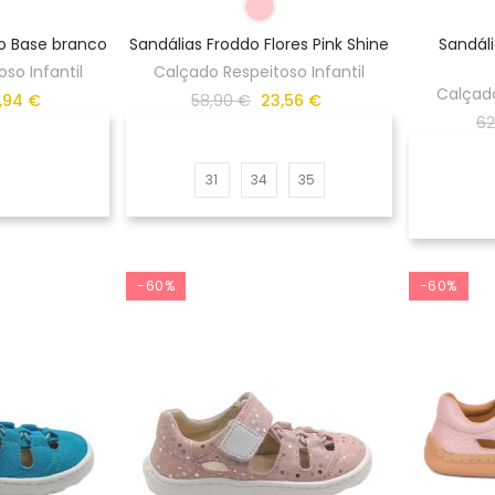
do Base branco
Sandálias Froddo Flores Pink Shine
Sandáli
so Infantil
Calçado Respeitoso Infantil
Calçado
,94 €
58,90 €
23,56 €
62
31
34
35
-60%
-60%