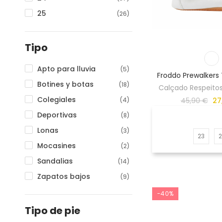
25
(26)
26
(26)
27
(26)
Tipo
28
(26)
Apto para lluvia
(5)
29
Froddo Prewalkers
(26)
Botines y botas
(18)
Calçado Respeito
30
(26)
Colegiales
(4)
45,90 €
27
31
(26)
Deportivas
(8)
32
(26)
Lonas
(3)
33
23
(26)
Mocasines
(2)
34
(25)
Sandalias
(14)
35
(25)
Zapatos bajos
(9)
36
(9)
-40%
37
(7)
Tipo de pie
38
(4)