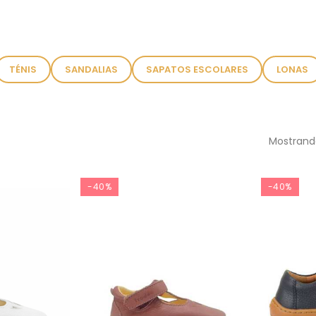
TÉNIS
SANDALIAS
SAPATOS ESCOLARES
LONAS
Mostrando
-40%
-40%