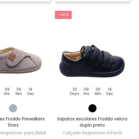
-60%
09
39
14
23
09
39
14
s
Hrs
Min
Sec
Days
Hrs
Min
Sec
es Froddo Prewalkers
Sapatos escolares Froddo velcro
Stars
duplo preto
Respeitoso para Bebê
Calçado Respeitoso Infantil