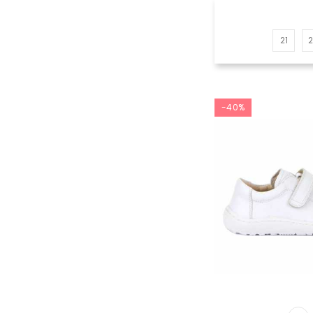
21
-40%