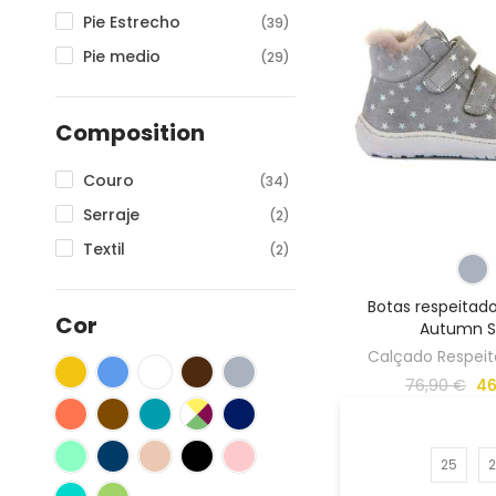
39
(3)
Pie Estrecho
(39)
40
(3)
Pie medio
(29)
41
(1)
42
(1)
Composition
Couro
(34)
Serraje
(2)
Textil
(2)
Botas respeitad
Cor
Autumn Si
Calçado Respeito
76,90 €
46
25