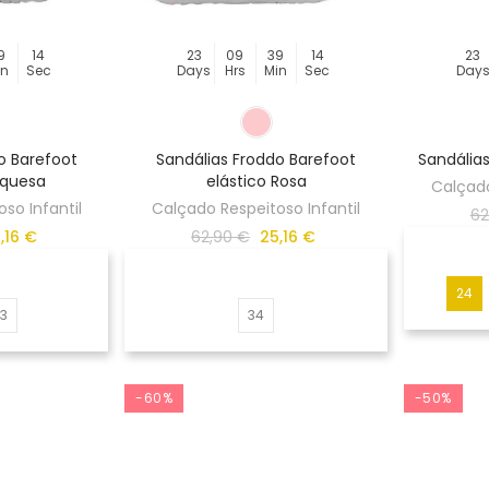
9
14
23
09
39
14
23
in
Sec
Days
Hrs
Min
Sec
Day
o Barefoot
Sandálias Froddo Barefoot
Sandálias
rquesa
elástico Rosa
Calçado
so Infantil
Calçado Respeitoso Infantil
62
,16 €
62,90 €
25,16 €
24
33
34
-60%
-50%