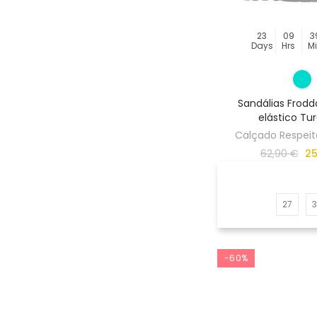
23
09
3
Days
Hrs
M
Sandálias Frodd
elástico Tu
Calçado Respeito
62,90 €
25
27
-60%