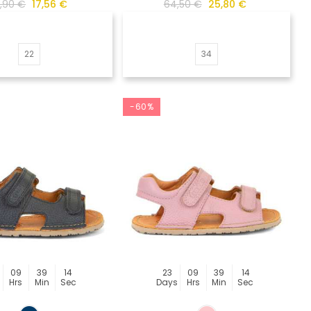
,90 €
17,56 €
64,50 €
25,80 €
22
34
-60%
09
39
14
23
09
39
14
s
Hrs
Min
Sec
Days
Hrs
Min
Sec