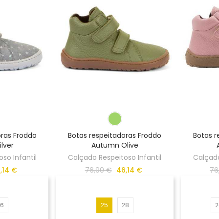
oras Froddo
Botas respeitadoras Froddo
Botas r
lver
Autumn Olive
so Infantil
Calçado Respeitoso Infantil
Calçado
,14 €
76,90 €
46,14 €
76
26
25
28
2