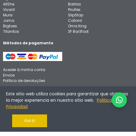
AllShe
Batilas
Vivant
Piruflex
Muris
SlipStop
Joma
Collonil
Bigtoes
Oma King
Titanitos
3F Bar3foot
Métodos de pagamento
Aceder à minha conta
Envios
Política de devoluções
Aviso legal
Este sitio web utiliza cookies para garantizar que obtenga
Política de privacidade
la mejor experiencia en nuestro sitio web.
Politica de
Política de cookies
Privavidad
Got it!
©
2026
Calzadinos. Todos os direitos reservados