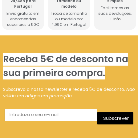
24/48h para
tamanho ou
simples
Portugal
modelo
Facilitamos as
Envio gratuito em
Troca de tamanho
suas devoluções.
encomendas
ou modelo por
+ info
superiores a 50€
4,99€ em Portugal
Receba 5€ de desconto na
sua primeira compra.
Subscreva a nossa newsletter e receba 5€ de desconto.
Não
válido em artigos em promoção.
Subscrever