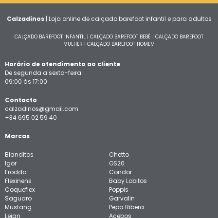
Calzadinos
| Loja online de calçado barefoot infantil e para adultos
CALÇADO BAREFOOT INFANTIL
|
CALÇADO BAREFOOT BEBÉ
|
CALÇADO BAREFOOT
MULHER
|
CALÇADO BAREFOOT HOMEM
Horário de atendimento ao cliente
De segunda a sexta-feira
09:00 às 17:00
Contacto
calzadinos@gmail.com
+34 695 02 59 40
Marcas
Blanditos
Chetto
Igor
OS20
Froddo
Condor
Flexinens
Baby Lobitos
Coqueflex
Poppis
Saguaro
Garvalin
Mustang
Pepa Ribera
Lejan
Acebos