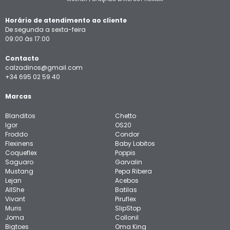
Horário de atendimento ao cliente
De segunda a sexta-feira
09:00 às 17:00
Contacto
calzadinos@gmail.com
+34 695 02 59 40
Marcas
Blanditos
Chetto
Igor
OS20
Froddo
Condor
Flexinens
Baby Lobitos
Coqueflex
Poppis
Saguaro
Garvalin
Mustang
Pepa Ribera
Lejan
Acebos
AllShe
Batilas
Vivant
Piruflex
Muris
SlipStop
Joma
Collonil
Bigtoes
Oma King