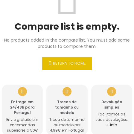
Compare list is empty.
No products added in the compare list. You must add some
products to compare them.
RETURN TO HOME
Entrega em
Trocas de
Devolução
24/48h para
tamanho ou
simples
Portugal
modelo
Facilitamos as
Envio gratuito em
Troca de tamanho
suas devoluções.
encomendas
ou modelo por
+ info
superiores a 50€
4,99€ em Portugal