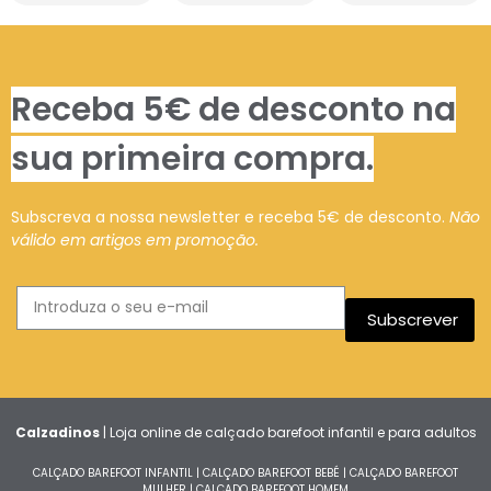
Receba 5€ de desconto na
sua primeira compra.
Subscreva a nossa newsletter e receba 5€ de desconto.
Não
válido em artigos em promoção.
Subscrever
Calzadinos
| Loja online de calçado barefoot infantil e para adultos
CALÇADO BAREFOOT INFANTIL
|
CALÇADO BAREFOOT BEBÉ
|
CALÇADO BAREFOOT
MULHER
|
CALÇADO BAREFOOT HOMEM