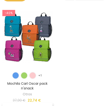
-40%
+1
Mochila Carl Oscar pack
n'snack
Otros
37,90 €
22,74 €