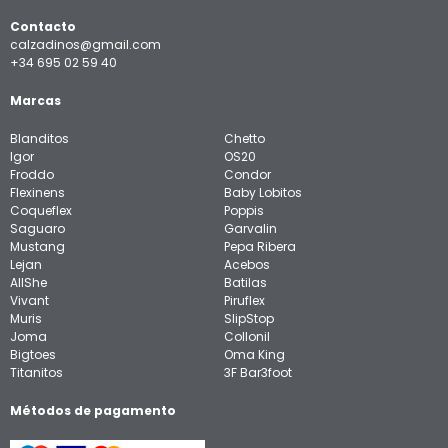
Contacto
calzadinos@gmail.com
+34 695 02 59 40
Marcas
Blanditos
Chetto
Igor
OS20
Froddo
Condor
Flexinens
Baby Lobitos
Coqueflex
Poppis
Saguaro
Garvalin
Mustang
Pepa Ribera
Lejan
Acebos
AllShe
Batilas
Vivant
Piruflex
Muris
SlipStop
Joma
Collonil
Bigtoes
Oma King
Titanitos
3F Bar3foot
Métodos de pagamento