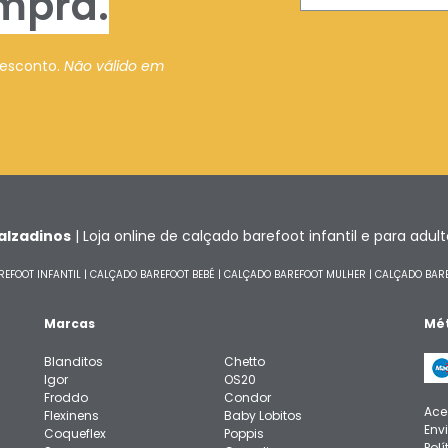
mpra.
desconto.
Não válido em
alzadinos
| Loja online de calçado barefoot infantil e para adul
EFOOT INFANTIL
|
CALÇADO BAREFOOT BEBÉ
|
CALÇADO BAREFOOT MULHER
|
CALÇADO BAR
Marcas
Mé
Blanditos
Chetto
Igor
OS20
Froddo
Condor
Ace
Flexinens
Baby Lobitos
Env
Coqueflex
Poppis
Pol