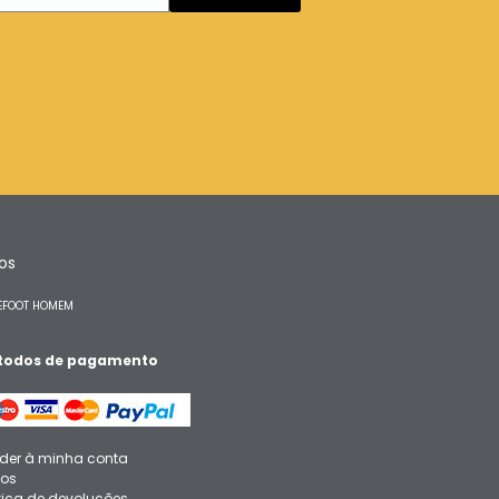
tos
EFOOT HOMEM
todos de pagamento
der à minha conta
ios
ítica de devoluções