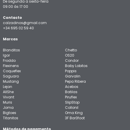
De segunda a sexta-feira
09:00 às 17:00
Contacto
calzadinos@gmail.com
+34 695 02 59 40
Marcas
Blanditos
Chetto
Igor
OS20
Froddo
Condor
Flexinens
Baby Lobitos
Coqueflex
Poppis
Saguaro
Garvalin
Mustang
Pepa Ribera
Lejan
Acebos
AllShe
Batilas
Vivant
Piruflex
Muris
SlipStop
Joma
Collonil
Bigtoes
Oma King
Titanitos
3F Bar3foot
Métodos de pagamento