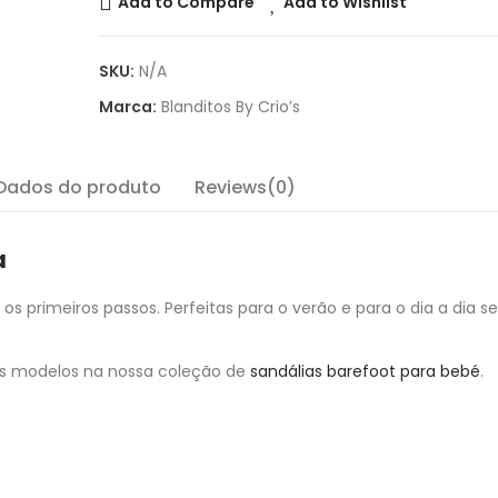
Add to Compare
Add to Wishlist
SKU:
N/A
Marca:
Blanditos By Crio’s
Dados do produto
Reviews(0)
a
 os primeiros passos. Perfeitas para o verão e para o dia a dia 
is modelos na nossa coleção de
sandálias barefoot para bebé
.