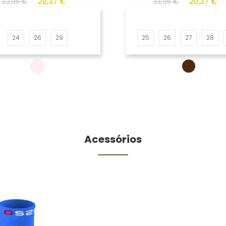
33,95 €
20,37 €
33,95 €
20,37 €
24
26
29
25
26
27
28
Acessórios