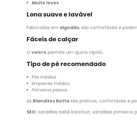
Muito leves
Lona suave e lavável
Fabricadas em
algodão
, são confortáveis e podem
Fáceis de calçar
O
velcro
permite um ajuste rápido.
Tipo de pé recomendado
Pés médios
Empeines médios
Primeiros passos
As
Blanditos Betta
são práticas, confortáveis e pe
SEO:
sandálias bebé barefoot, sandálias primeiros p