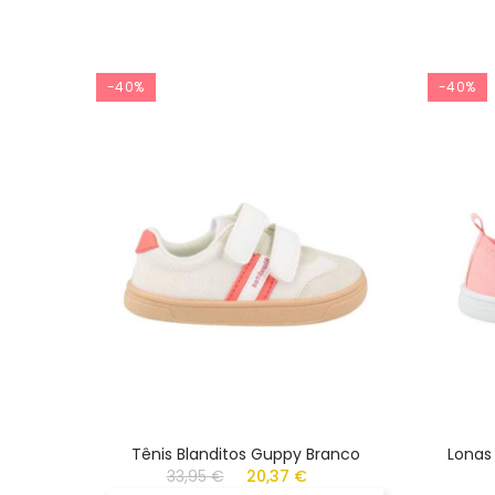
-40%
-40%
Tênis Blanditos Guppy Branco
Lonas 
33,95 €
20,37 €