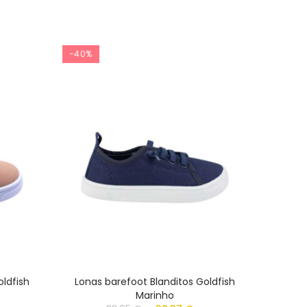
-40%
-40%
oldfish
Lonas barefoot Blanditos Goldfish
Lonas
Marinho