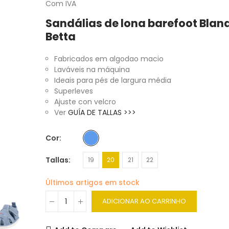
Com IVA
Sandálias de lona barefoot Blan
Betta
Fabricados em algodao macio
Laváveis na máquina
Ideais para pés de largura média
Superleves
Ajuste con velcro
Ver
GUÍA DE TALLAS >>>
Cor
Tallas
19
20
21
22
Últimos artigos em stock
ADICIONAR AO CARRINHO