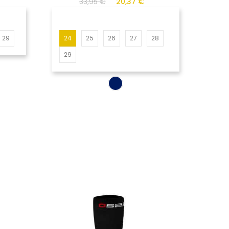
33,95 €
20,37 €
29
24
25
26
27
28
29
-15%