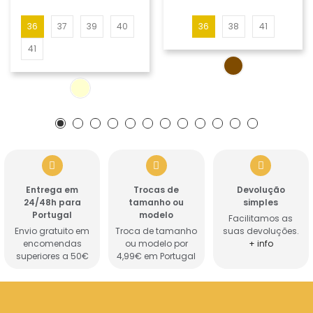
36
37
39
40
36
38
41
41
Entrega em
Trocas de
Devolução
24/48h para
tamanho ou
simples
Portugal
modelo
Facilitamos as
Envio gratuito em
Troca de tamanho
suas devoluções.
encomendas
ou modelo por
+ info
superiores a 50€
4,99€ em Portugal