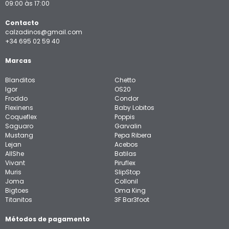
09:00 às 17:00
Contacto
calzadinos@gmail.com
+34 695 02 59 40
Marcas
Blanditos
Chetto
Igor
OS20
Froddo
Condor
Flexinens
Baby Lobitos
Coqueflex
Poppis
Saguaro
Garvalin
Mustang
Pepa Ribera
Lejan
Acebos
AllShe
Batilas
Vivant
Piruflex
Muris
SlipStop
Joma
Collonil
Bigtoes
Oma King
Titanitos
3F Bar3foot
Métodos de pagamento