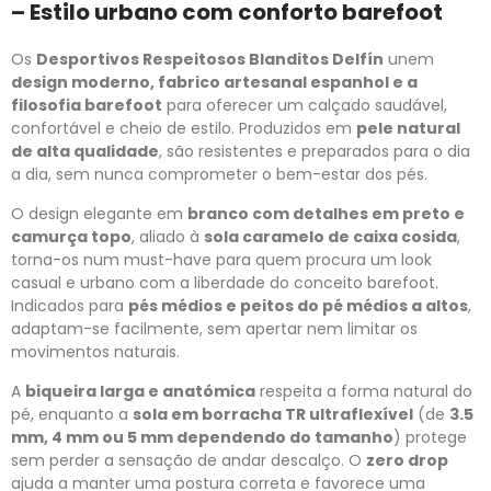
– Estilo urbano com conforto barefoot
Os
Desportivos Respeitosos Blanditos Delfín
unem
design moderno, fabrico artesanal espanhol e a
filosofia barefoot
para oferecer um calçado saudável,
confortável e cheio de estilo. Produzidos em
pele natural
de alta qualidade
, são resistentes e preparados para o dia
a dia, sem nunca comprometer o bem-estar dos pés.
O design elegante em
branco com detalhes em preto e
camurça topo
, aliado à
sola caramelo de caixa cosida
,
torna-os num must-have para quem procura um look
casual e urbano com a liberdade do conceito barefoot.
Indicados para
pés médios e peitos do pé médios a altos
,
adaptam-se facilmente, sem apertar nem limitar os
movimentos naturais.
A
biqueira larga e anatómica
respeita a forma natural do
pé, enquanto a
sola em borracha TR ultraflexível
(de
3.5
mm, 4 mm ou 5 mm dependendo do tamanho
) protege
sem perder a sensação de andar descalço. O
zero drop
ajuda a manter uma postura correta e favorece uma