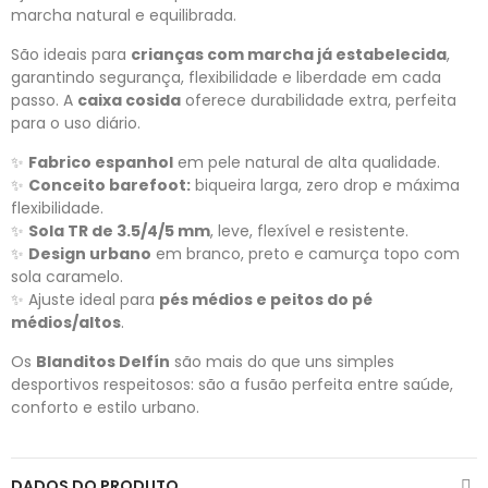
marcha natural e equilibrada.
São ideais para
crianças com marcha já estabelecida
,
garantindo segurança, flexibilidade e liberdade em cada
passo. A
caixa cosida
oferece durabilidade extra, perfeita
para o uso diário.
✨
Fabrico espanhol
em pele natural de alta qualidade.
✨
Conceito barefoot:
biqueira larga, zero drop e máxima
flexibilidade.
✨
Sola TR de 3.5/4/5 mm
, leve, flexível e resistente.
✨
Design urbano
em branco, preto e camurça topo com
sola caramelo.
✨ Ajuste ideal para
pés médios e peitos do pé
médios/altos
.
Os
Blanditos Delfín
são mais do que uns simples
desportivos respeitosos: são a fusão perfeita entre saúde,
conforto e estilo urbano.
DADOS DO PRODUTO