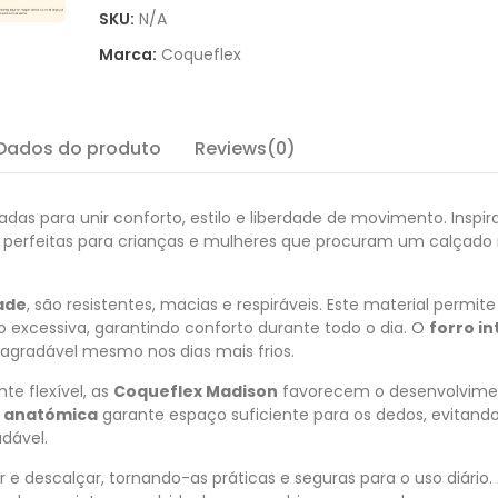
SKU:
N/A
Marca:
Coqueflex
Dados do produto
Reviews(0)
adas para unir conforto, estilo e liberdade de movimento. Inspi
o perfeitas para crianças e mulheres que procuram um calçado 
ade
, são resistentes, macias e respiráveis. Este material permit
excessiva, garantindo conforto durante todo o dia. O
forro in
gradável mesmo nos dias mais frios.
te flexível, as
Coqueflex Madison
favorecem o desenvolvime
 anatómica
garante espaço suficiente para os dedos, evitand
dável.
ar e descalçar, tornando-as práticas e seguras para o uso diário.