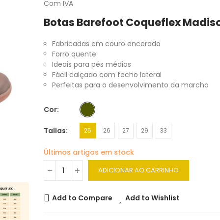
Com IVA
Botas Barefoot Coqueflex Madis
Fabricadas em couro encerado
Forro quente
Ideais para pés médios
Fácil calçado com fecho lateral
Perfeitas para o desenvolvimento da marcha
Cor
Tallas
25
26
27
29
33
Últimos artigos em stock
ADICIONAR AO CARRINHO
Add to Compare
Add to Wishlist