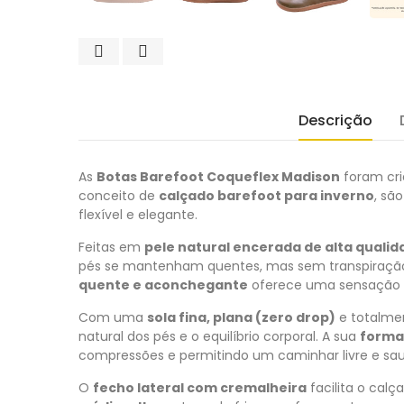
Descrição
As
Botas Barefoot Coqueflex Madison
foram cri
conceito de
calçado barefoot para inverno
, sã
flexível e elegante.
Feitas em
pele natural encerada de alta qualid
pés se mantenham quentes, mas sem transpiração 
quente e aconchegante
oferece uma sensação a
Com uma
sola fina, plana (zero drop)
e totalmen
natural dos pés e o equilíbrio corporal. A sua
forma
compressões e permitindo um caminhar livre e sau
O
fecho lateral com cremalheira
facilita o calç