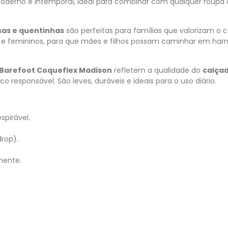
oderno e intemporal, ideal para combinar com qualquer roupa 
sas e quentinhas
são perfeitas para famílias que valorizam o 
is e femininos, para que mães e filhos possam caminhar em har
 Barefoot Coqueflex Madison
refletem a qualidade do
calça
co responsável. São leves, duráveis e ideais para o uso diário.
spirável.
drop).
mente.