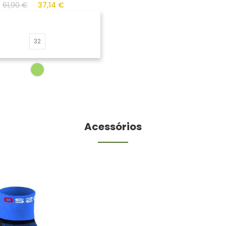
61,90 €
37,14 €
32
Acessórios