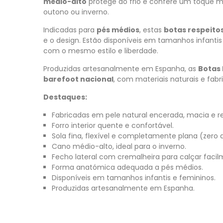
médio-alto
protege do frio e confere um toque m
outono ou inverno.
Indicadas para
pés médios
, estas
botas respeito
e o design. Estão disponíveis em tamanhos infant
com o mesmo estilo e liberdade.
Produzidas artesanalmente em Espanha, as
Botas
barefoot nacional
, com materiais naturais e fabri
Destaques:
Fabricadas em pele natural encerada, macia e re
Forro interior quente e confortável.
Sola fina, flexível e completamente plana (zero 
Cano médio-alto, ideal para o inverno.
Fecho lateral com cremalheira para calçar facil
Forma anatómica adequada a pés médios.
Disponíveis em tamanhos infantis e femininos.
Produzidas artesanalmente em Espanha.