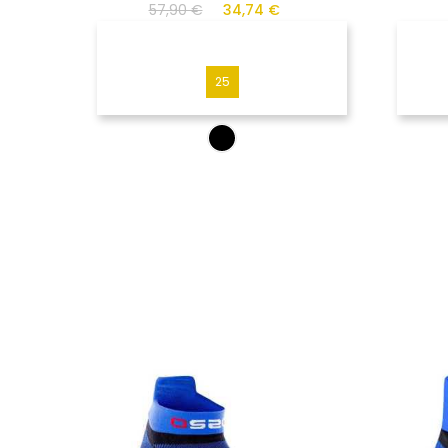
57,90 €
34,74 €
25