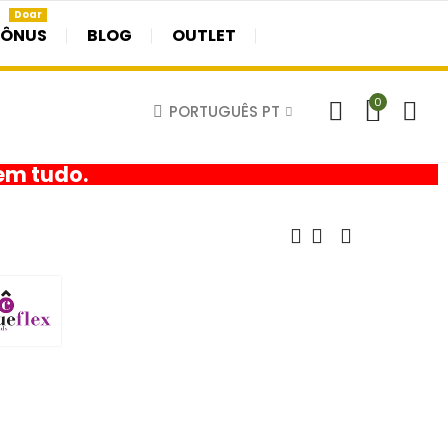
Doar
BÔNUS
BLOG
OUTLET
0
PORTUGUÊS PT
em tudo.