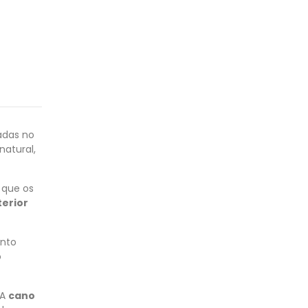
radas no
natural,
e que os
terior
nto
o
 A
cano