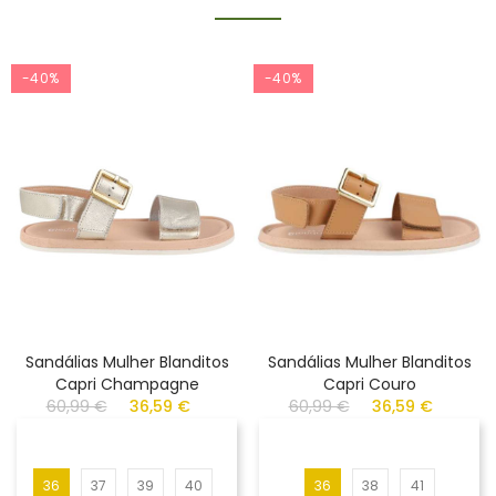
-40%
-40%
Sandálias Mulher Blanditos
Sandálias Mulher Blanditos
Capri Champagne
Capri Couro
60,99 €
36,59 €
60,99 €
36,59 €
36
37
39
40
36
38
41