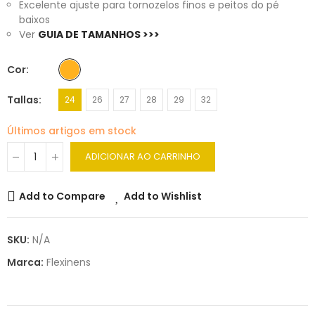
Excelente ajuste para tornozelos finos e peitos do pé
baixos
Ver
GUIA DE TAMANHOS >>>
Cor
Tallas
24
26
27
28
29
32
Últimos artigos em stock
ADICIONAR AO CARRINHO
Add to Compare
Add to Wishlist
SKU:
N/A
Marca:
Flexinens