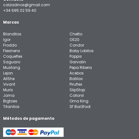
calzadinos@gmail.com
+34 695 02 59 40
Marcas
Blanditos
Chetto
Igor
OS20
Froddo
Condor
Flexinens
Baby Lobitos
Coqueflex
Poppis
Saguaro
Garvalin
Mustang
Pepa Ribera
Lejan
Acebos
AllShe
Batilas
Vivant
Piruflex
Muris
SlipStop
Joma
Collonil
Bigtoes
Oma King
Titanitos
3F Bar3foot
Métodos de pagamento