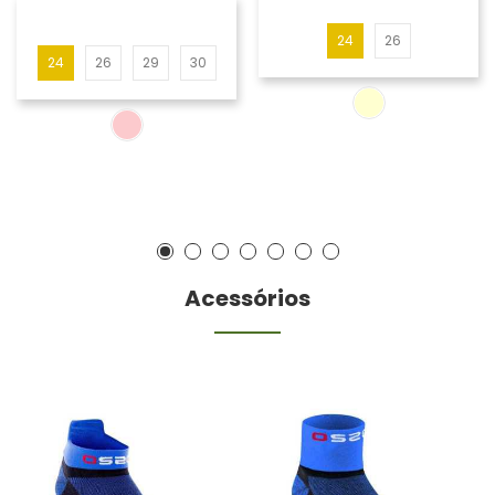
24
26
24
26
29
30
Acessórios