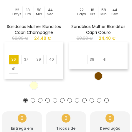
22
18
58
44
22
18
58
44
Days
Hrs
Min
Sec
Days
Hrs
Min
Sec
Sandálias Mulher Blanditos
Sandálias Mulher Blanditos
Capri Champagne
Capri Couro
60,99 €
24,40 €
60,99 €
24,40 €
36
37
39
40
38
41
41
Entrega em
Trocas de
Devolução