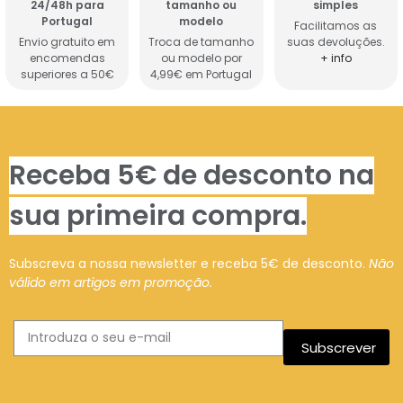
24/48h para
tamanho ou
simples
Portugal
modelo
Facilitamos as
Envio gratuito em
Troca de tamanho
suas devoluções.
encomendas
ou modelo por
+ info
superiores a 50€
4,99€ em Portugal
Receba 5€ de desconto na
sua primeira compra.
Subscreva a nossa newsletter e receba 5€ de desconto.
Não
válido em artigos em promoção.
Subscrever