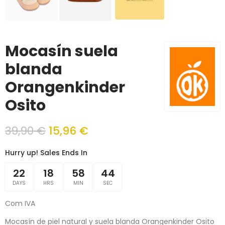
Mocasín suela
blanda
Orangenkinder
Osito
39,90 €
15,96 €
Hurry up! Sales Ends In
22
18
58
44
DAYS
HRS
MIN
SEC
Com IVA
Mocasín de piel natural y suela blanda Orangenkinder Osito