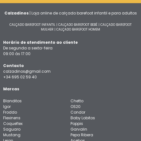
Calzadinos
| Loja online de calçado barefoot infantil e para adultos
CALÇADO BAREFOOT INFANTIL
|
CALÇADO BAREFOOT BEBÉ
|
CALÇADO BAREFOOT
MULHER
|
CALÇADO BAREFOOT HOMEM
Horário de atendimento ao cliente
De segunda a sexta-feira
09:00 às 17:00
Contacto
calzadinos@gmail.com
+34 695 02 59 40
Marcas
Blanditos
Chetto
Igor
OS20
Froddo
Condor
Flexinens
Baby Lobitos
Coqueflex
Poppis
Saguaro
Garvalin
Mustang
Pepa Ribera
Lejan
Acebos