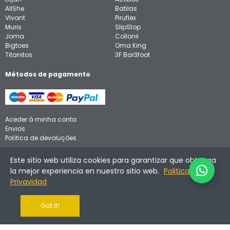
AllShe
Batilas
Vivant
Piruflex
Muris
SlipStop
Joma
Collonil
Bigtoes
Oma King
Titanitos
3F Bar3foot
Métodos de pagamento
Aceder à minha conta
Envios
Política de devoluções
Aviso legal
Este sitio web utiliza cookies para garantizar que obtenga
Política de privacidade
la mejor experiencia en nuestro sitio web.
Politica de
Política de cookies
Privavidad
Got it!
©
2026
Calzadinos. Todos os direitos reservados