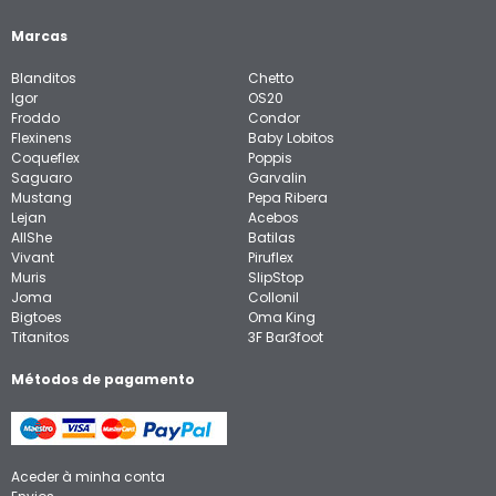
Marcas
Blanditos
Chetto
Igor
OS20
Froddo
Condor
Flexinens
Baby Lobitos
Coqueflex
Poppis
Saguaro
Garvalin
Mustang
Pepa Ribera
Lejan
Acebos
AllShe
Batilas
Vivant
Piruflex
Muris
SlipStop
Joma
Collonil
Bigtoes
Oma King
Titanitos
3F Bar3foot
Métodos de pagamento
Aceder à minha conta