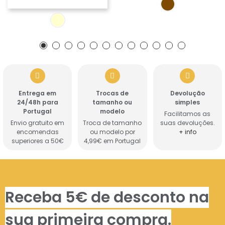
Entrega em
Trocas de
Devolução
24/48h para
tamanho ou
simples
Portugal
modelo
Facilitamos as
Envio gratuito em
Troca de tamanho
suas devoluções.
encomendas
ou modelo por
+ info
superiores a 50€
4,99€ em Portugal
Receba 5€ de desconto na
sua primeira compra.