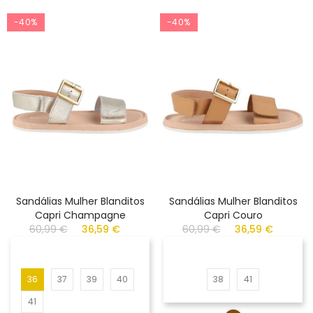
-40%
-40%
Sandálias Mulher Blanditos
Sandálias Mulher Blanditos
Capri Champagne
Capri Couro
60,99 €
36,59 €
60,99 €
36,59 €
36
37
39
40
38
41
41