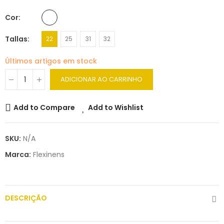
Cor
Tallas
22
25
31
32
Últimos artigos em stock
ADICIONAR AO CARRINHO
Add to Compare
Add to Wishlist
SKU:
N/A
Marca:
Flexinens
DESCRIÇÃO