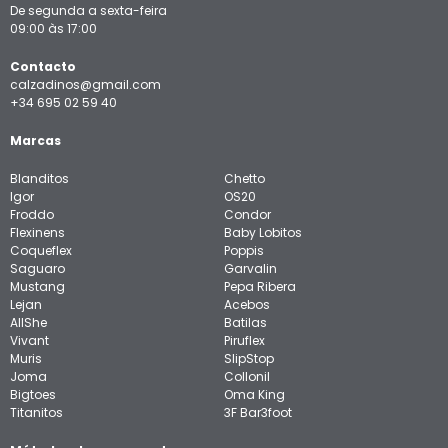
De segunda a sexta-feira
09:00 às 17:00
Contacto
calzadinos@gmail.com
+34 695 02 59 40
Marcas
Blanditos
Chetto
Igor
OS20
Froddo
Condor
Flexinens
Baby Lobitos
Coqueflex
Poppis
Saguaro
Garvalin
Mustang
Pepa Ribera
Lejan
Acebos
AllShe
Batilas
Vivant
Piruflex
Muris
SlipStop
Joma
Collonil
Bigtoes
Oma King
Titanitos
3F Bar3foot