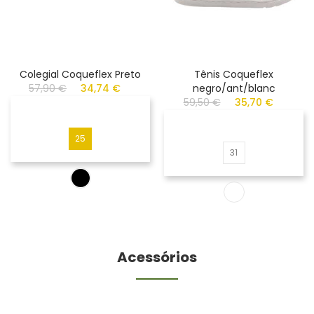
Colegial Coqueflex Preto
Tênis Coqueflex
57,90 €
34,74 €
negro/ant/blanc
59,50 €
35,70 €
25
31
Acessórios