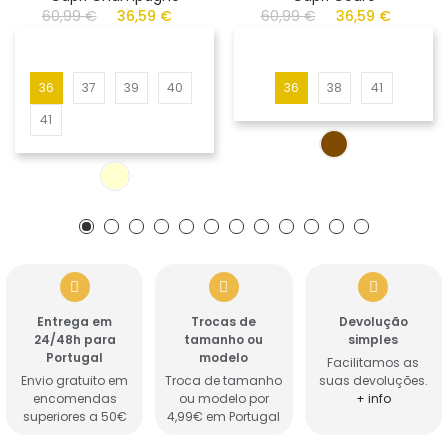
60,99 €
36,59 €
60,99 €
36,59 €
36
37
39
40
36
38
41
41
Entrega em
Trocas de
Devolução
24/48h para
tamanho ou
simples
Portugal
modelo
Facilitamos as
Envio gratuito em
Troca de tamanho
suas devoluções.
encomendas
ou modelo por
+ info
superiores a 50€
4,99€ em Portugal