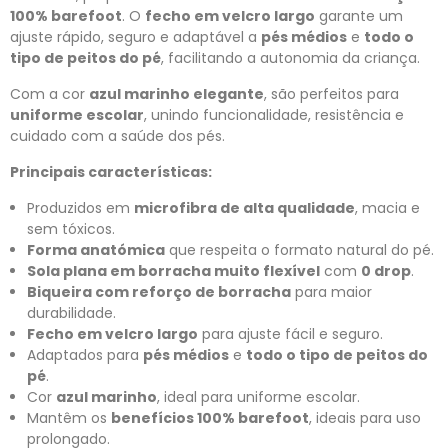
100% barefoot
. O
fecho em velcro largo
garante um
ajuste rápido, seguro e adaptável a
pés médios
e
todo o
tipo de peitos do pé
, facilitando a autonomia da criança.
Com a cor
azul marinho elegante
, são perfeitos para
uniforme escolar
, unindo funcionalidade, resistência e
cuidado com a saúde dos pés.
Principais características:
Produzidos em
microfibra de alta qualidade
, macia e
sem tóxicos.
Forma anatómica
que respeita o formato natural do pé.
Sola plana em borracha muito flexível
com
0 drop
.
Biqueira com reforço de borracha
para maior
durabilidade.
Fecho em velcro largo
para ajuste fácil e seguro.
Adaptados para
pés médios
e
todo o tipo de peitos do
pé
.
Cor
azul marinho
, ideal para uniforme escolar.
Mantêm os
benefícios 100% barefoot
, ideais para uso
prolongado.