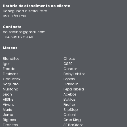
Horário de atendimento ao cliente
De segunda a sexta-feira
09:00 às 17:00
Contacto
calzadinos@gmail.com
+34 695 02 59 40
Marcas
Blanditos
Chetto
Igor
OS20
Froddo
Condor
Flexinens
Baby Lobitos
Coqueflex
Poppis
Saguaro
Garvalin
Mustang
Pepa Ribera
Lejan
Acebos
AllShe
Batilas
Vivant
Piruflex
Muris
SlipStop
Joma
Collonil
Bigtoes
Oma King
Titanitos
3F Bar3foot