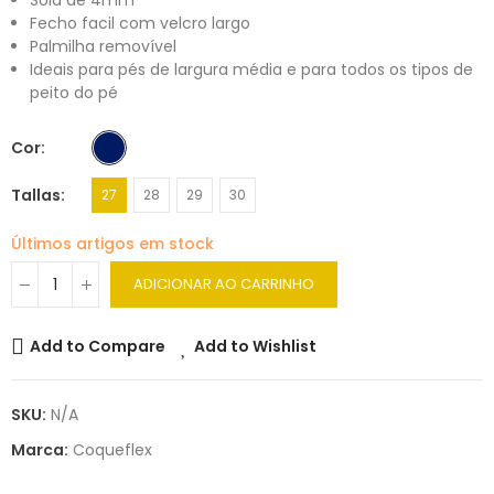
Sola de 4mm
Fecho facil com velcro largo
Palmilha removível
Ideais para pés de largura média e para todos os tipos de
peito do pé
Cor
Tallas
27
28
29
30
Últimos artigos em stock
ADICIONAR AO CARRINHO
Add to Compare
Add to Wishlist
SKU:
N/A
Marca:
Coqueflex