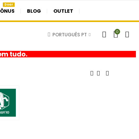
Doar
BÔNUS
BLOG
OUTLET
0
PORTUGUÊS PT
em tudo.