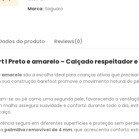
Marca:
Saguaro
Dados do produto
Reviews(0)
 I Preto e amarelo – Calçado respeitador e
e amarelo
são a escolha ideal para crianças ativas que precis
. A sua construção barefoot promove o movimento natural do pé
stam-se ao pé como uma segunda pele, favorecendo a ventilaç
malha assegura suavidade e conforto durante todo o dia, evi
alço.
rência segura em diferentes superfícies e proteção sem perde
ma
palmilha removível de 4 mm
, que acrescenta conforto ext