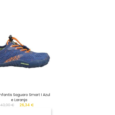
Infantis Saguaro Smart I Azul
e Laranja
43,90 €
26,34 €