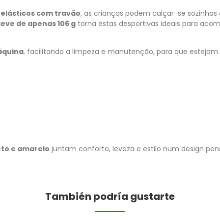
 elásticos com travão
, as crianças podem calçar-se sozinhas
leve de apenas 106 g
torna estas desportivas ideais para aco
áquina
, facilitando a limpeza e manutenção, para que esteja
eto e amarelo
juntam conforto, leveza e estilo num design pe
También podría gustarte