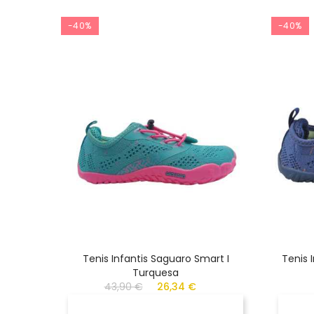
-40%
-40%
Tenis Infantis Saguaro Smart I
Tenis 
Turquesa
43,90 €
26,34 €