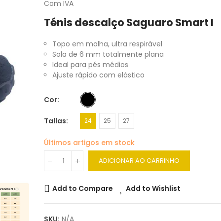
Com IVA
Ténis descalço Saguaro Smart I
Topo em malha, ultra respirável
Sola de 6 mm totalmente plana
Ideal para pés médios
Ajuste rápido com elástico
Cor
Tallas
24
25
27
Últimos artigos em stock
ADICIONAR AO CARRINHO
Add to Compare
Add to Wishlist
SKU:
N/A