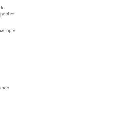
 de
mpanhar
m sempre
nsado