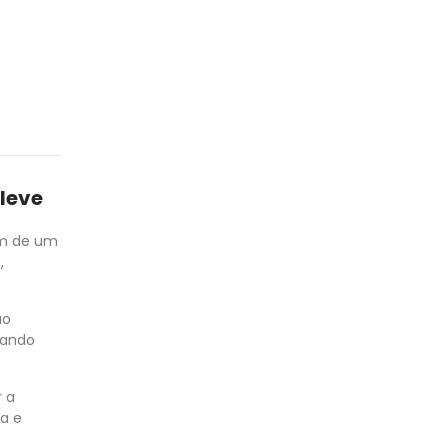
 leve
am de um
,
ão
tando
r a
ra e