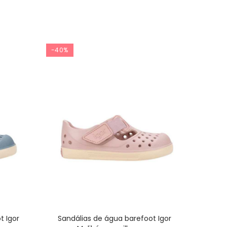
-40%
-40%
t Igor
Sandálias de água barefoot Igor
Ten