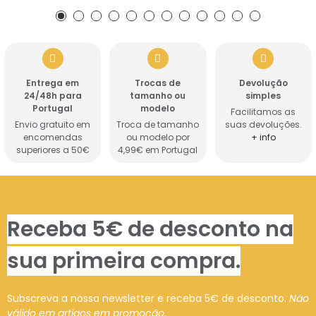
Entrega em
Trocas de
Devolução
24/48h para
tamanho ou
simples
Portugal
modelo
Facilitamos as
Envio gratuito em
Troca de tamanho
suas devoluções.
encomendas
ou modelo por
+ info
superiores a 50€
4,99€ em Portugal
Receba 5€ de desconto na
sua primeira compra.
Subscreva a nossa newsletter e receba 5€ de desconto.
Não
válido em artigos em promoção.