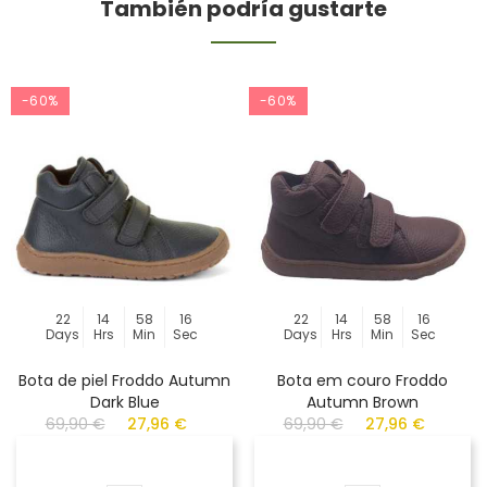
También podría gustarte
-60%
-60%
22
14
58
16
22
14
58
16
Days
Hrs
Min
Sec
Days
Hrs
Min
Sec
Bota de piel Froddo Autumn
Bota em couro Froddo
Dark Blue
Autumn Brown
69,90 €
27,96 €
69,90 €
27,96 €