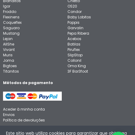
Blanditos
Chetto
Igor
OS20
Froddo
Condor
Flexinens
Baby Lobitos
Coqueflex
Poppis
Saguaro
Garvalin
Mustang
Pepa Ribera
Lejan
Acebos
AllShe
Batilas
Vivant
Piruflex
Muris
SlipStop
Joma
Collonil
Bigtoes
Oma King
Titanitos
3F Bar3foot
Métodos de pagamento
Aceder à minha conta
Envios
Política de devoluções
Aviso legal
Este sitio web utiliza cookies para garantizar que obtenga