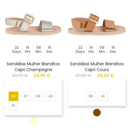
22
14
58
16
22
14
58
16
Days
Hrs
Min
Sec
Days
Hrs
Min
Sec
Sandálias Mulher Blanditos
Sandálias Mulher Blanditos
Capri Champagne
Capri Couro
60,99 €
24,40 €
60,99 €
24,40 €
36
37
39
40
38
41
41