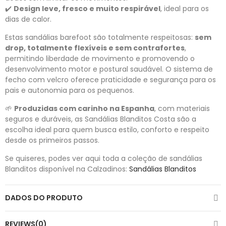
✔️
Design
leve,
fresco
e
muito
respirável
,
ideal
para
os
dias
de
calor.
Estas
sandálias
barefoot
são
totalmente
respeitosas:
sem
drop,
totalmente
flexíveis
e
sem
contrafortes
,
permitindo
liberdade
de
movimento
e
promovendo
o
desenvolvimento
motor
e
postural
saudável.
O
sistema
de
fecho
com
velcro
oferece
praticidade
e
segurança
para
os
pais
e
autonomia
para
os
pequenos.
🌱
Produzidas
com
carinho
na
Espanha
,
com
materiais
seguros
e
duráveis,
as
Sandálias
Blanditos
Costa
são
a
escolha
ideal
para
quem
busca
estilo,
conforto
e
respeito
desde
os
primeiros
passos.
Se quiseres, podes ver aqui toda a coleção de sandálias
Blanditos disponível na Calzadinos:
Sandálias Blanditos
DADOS DO PRODUTO
REVIEWS(0)