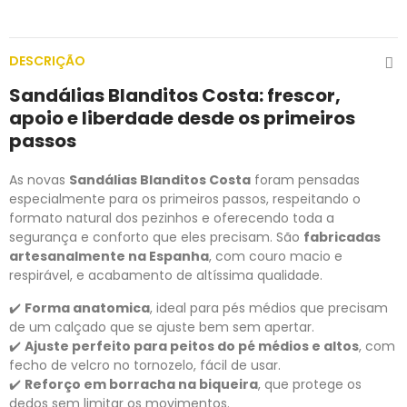
DESCRIÇÃO
Sandálias
Blanditos
Costa:
frescor,
apoio
e
liberdade
desde
os
primeiros
passos
As
novas
Sandálias
Blanditos
Costa
foram
pensadas
especialmente
para
os
primeiros
passos,
respeitando
o
formato
natural
dos
pezinhos
e
oferecendo
toda
a
segurança
e
conforto
que
eles
precisam.
São
fabricadas
artesanalmente
na
Espanha
,
com
couro
macio
e
respirável,
e
acabamento
de
altíssima
qualidade.
✔️
Forma
anatomica
,
ideal
para
pés médi
os
que
precisam
de
um
calçado
que
se
ajuste
bem
sem
apertar.
✔️
Ajuste
perfeito
para
peitos
do
pé
médios
e
altos
,
com
fecho
de
velcro
no
tornozelo,
fácil
de
usar.
✔️
Reforço
em
borracha
na
biqueira
,
que
protege
os
dedos
sem
limitar
os
movimentos.