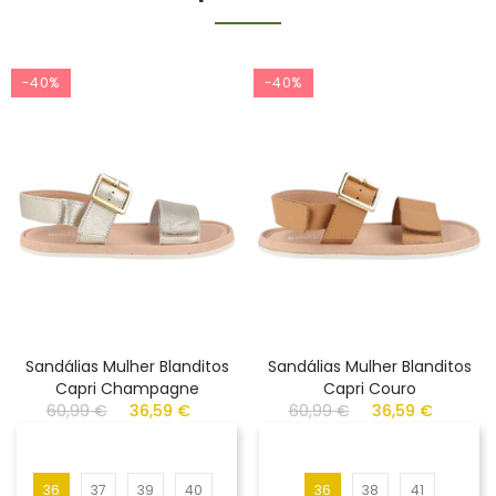
-40%
-40%
Sandálias Mulher Blanditos
Sandálias Mulher Blanditos
Capri Champagne
Capri Couro
60,99 €
36,59 €
60,99 €
36,59 €
36
37
39
40
36
38
41