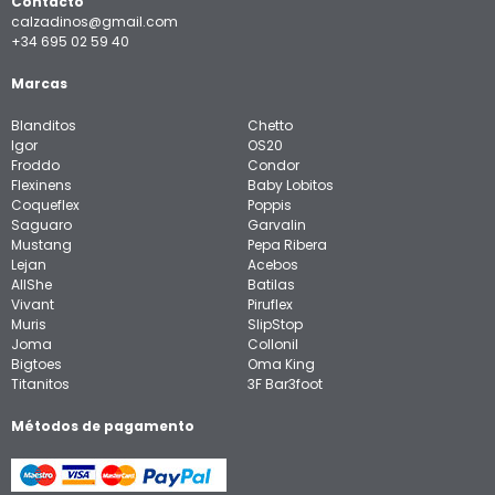
Contacto
calzadinos@gmail.com
+34 695 02 59 40
Marcas
Blanditos
Chetto
Igor
OS20
Froddo
Condor
Flexinens
Baby Lobitos
Coqueflex
Poppis
Saguaro
Garvalin
Mustang
Pepa Ribera
Lejan
Acebos
AllShe
Batilas
Vivant
Piruflex
Muris
SlipStop
Joma
Collonil
Bigtoes
Oma King
Titanitos
3F Bar3foot
Métodos de pagamento