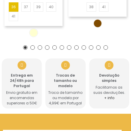
36
37
39
40
38
41
41
Entrega em
Trocas de
Devolução
24/48h para
tamanho ou
simples
Portugal
modelo
Facilitamos as
Envio gratuito em
Troca de tamanho
suas devoluções.
encomendas
ou modelo por
+ info
superiores a 50€
4,99€ em Portugal