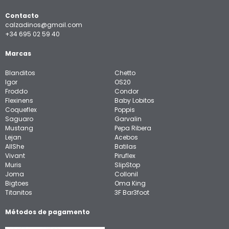
Contacto
calzadinos@gmail.com
+34 695 02 59 40
Marcas
Blanditos
Chetto
Igor
OS20
Froddo
Condor
Flexinens
Baby Lobitos
Coqueflex
Poppis
Saguaro
Garvalin
Mustang
Pepa Ribera
Lejan
Acebos
AllShe
Batilas
Vivant
Piruflex
Muris
SlipStop
Joma
Collonil
Bigtoes
Oma King
Titanitos
3F Bar3foot
Métodos de pagamento