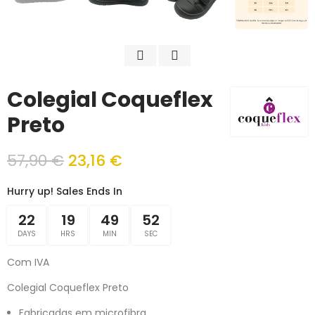
Colegial Coqueflex
Preto
57,90 €
23,16 €
Hurry up! Sales Ends In
22
19
49
52
DAYS
HRS
MIN
SEC
Com IVA
Colegial Coqueflex Preto
Fabricadas em microfibra