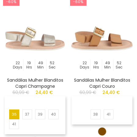
-60%
-60%
22
19
49
52
22
19
49
52
Days
Hrs
Min
Sec
Days
Hrs
Min
Sec
Sandálias Mulher Blanditos
Sandálias Mulher Blanditos
Capri Champagne
Capri Couro
60,99 €
24,40 €
60,99 €
24,40 €
36
37
39
40
38
41
41