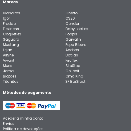
Marcas
Blanditos
Chetto
Igor
OS20
Froddo
Condor
Flexinens
Baby Lobitos
Coqueflex
Poppis
Saguaro
Garvalin
Mustang
Pepa Ribera
Lejan
Acebos
AllShe
Batilas
Vivant
Piruflex
Muris
SlipStop
Joma
Collonil
Bigtoes
Oma King
Titanitos
3F Bar3foot
Métodos de pagamento
Aceder à minha conta
Envios
Política de devoluções