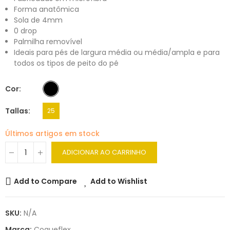
Forma anatômica
Sola de 4mm
0 drop
Palmilha removível
Ideais para pés de largura média ou média/ampla e para
todos os tipos de peito do pé
Cor
Tallas
25
Últimos artigos em stock
ADICIONAR AO CARRINHO
Add to Compare
Add to Wishlist
SKU:
N/A
Marca:
Coqueflex