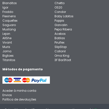
Blanditos
Chetto
Igor
OS20
Froddo
Condor
Flexinens
Baby Lobitos
Coqueflex
Poppis
Saguaro
Garvalin
Mustang
Pepa Ribera
Lejan
Acebos
AllShe
Batilas
Vivant
Piruflex
Muris
SlipStop
Joma
Collonil
Bigtoes
Oma King
Titanitos
3F Bar3foot
Métodos de pagamento
Aceder à minha conta
Envios
Política de devoluções
Aviso legal