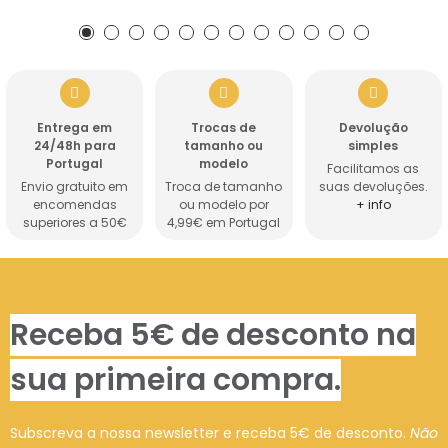
Entrega em
Trocas de
Devolução
24/48h para
tamanho ou
simples
Portugal
modelo
Facilitamos as
Envio gratuito em
Troca de tamanho
suas devoluções.
encomendas
ou modelo por
+ info
superiores a 50€
4,99€ em Portugal
Receba 5€ de desconto na
sua primeira compra.
Subscreva a nossa newsletter e receba 5€ de desconto.
Não