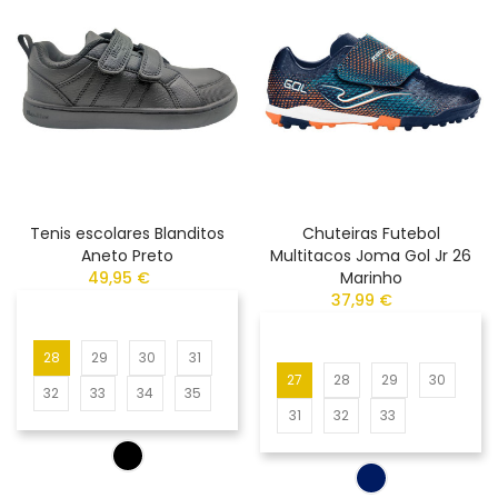
Tenis escolares Blanditos
Chuteiras Futebol
Aneto Preto
Multitacos Joma Gol Jr 26
49,95 €
Marinho
37,99 €
28
29
30
31
27
28
29
30
32
33
34
35
31
32
33