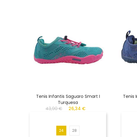
Tenis Infantis Saguaro Smart I
Tenis 
Turquesa
43,90 €
26,34 €
24
28