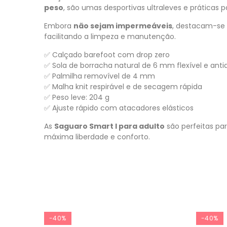
peso
, são umas desportivas ultraleves e práticas pa
Embora
não sejam impermeáveis
, destacam-se
facilitando a limpeza e manutenção.
✅ Calçado barefoot com drop zero
✅ Sola de borracha natural de 6 mm flexível e ant
✅ Palmilha removível de 4 mm
✅ Malha knit respirável e de secagem rápida
✅ Peso leve: 204 g
✅ Ajuste rápido com atacadores elásticos
As
Saguaro Smart I para adulto
são perfeitas par
máxima liberdade e conforto.
-40%
-40%