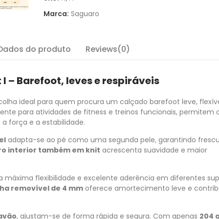
Marca:
Saguaro
Dados do produto
Reviews(0)
 – Barefoot, leves e respiráveis
colha ideal para quem procura um calçado barefoot leve, flexí
nte para atividades de fitness e treinos funcionais, permitem 
a força e a estabilidade.
el
adapta-se ao pé como uma segunda pele, garantindo frescu
ro interior também em knit
acrescenta suavidade e maior
 máxima flexibilidade e excelente aderência em diferentes supe
lha removível de 4 mm
oferece amortecimento leve e contrib
ravão
, ajustam-se de forma rápida e segura. Com apenas
204 