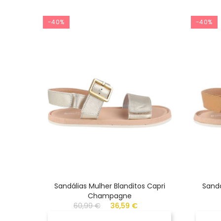
-40%
-40%
Sandálias Mulher Blanditos Capri
Sandá
Champagne
60,99 €
36,59 €