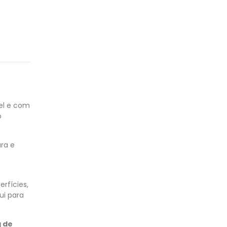
vel e com
o
ra e
rfícies,
ui para
g de