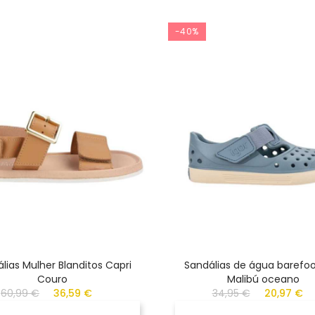
-40%
lias Mulher Blanditos Capri
Sandálias de água barefoo
Couro
Malibú oceano
60,99 €
36,59 €
34,95 €
20,97 €