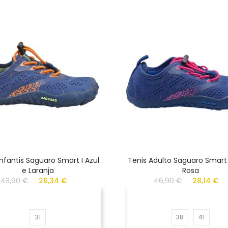
Infantis Saguaro Smart I Azul
Tenis Adulto Saguaro Smart 
e Laranja
Rosa
43,90 €
26,34 €
46,90 €
28,14 €
31
38
41