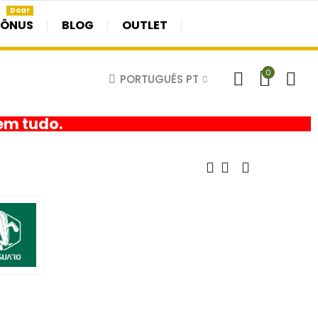
Doar
BÔNUS
BLOG
OUTLET
0
PORTUGUÊS PT
em tudo.