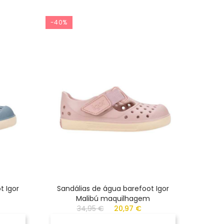
-40%
-40%
t Igor
Sandálias de água barefoot Igor
Ten
Malibú maquilhagem
34,95 €
20,97 €