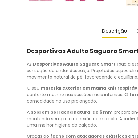
Descrição
Desportivas Adulto Saguaro Smart I
As
Desportivas Adulto Saguaro Smart I
são a es
sensação de andar descalço. Projetadas especialme
movimento natural do pé, favorecendo o equilíbrio, 
O seu
material exterior em malha knit respiráv
conforto mesmo nas sessões mais intensas. O
for
comodidade no uso prolongado.
A
sola em borracha natural de 6 mm
proporciona
mantendo sempre a conexão com o solo. A
palmi
uma melhor higiene do calçado.
Graças ao
fecho com atacadores elásticos e t