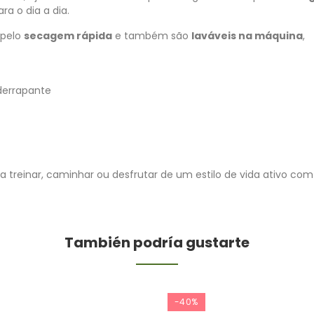
ra o dia a dia.
 pelo
secagem rápida
e também são
laváveis na máquina
,
iderrapante
a treinar, caminhar ou desfrutar de um estilo de vida ativo com
También podría gustarte
-40%