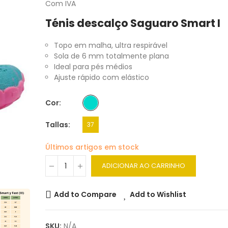
Com IVA
Ténis descalço Saguaro Smart I
Topo em malha, ultra respirável
Sola de 6 mm totalmente plana
Ideal para pés médios
Ajuste rápido com elástico
Cor
Tallas
37
Últimos artigos em stock
ADICIONAR AO CARRINHO
Add to Compare
Add to Wishlist
SKU:
N/A