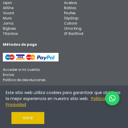
Lejan
Acebos
AllShe
Batilas
Vivant
Piruflex
Muris
SlipStop
Joma
Collonil
Bigtoes
Oma King
Titanitos
3F Bar3foot
Métodos de pago
Acceder a mi cuenta
Envíos
Política de devoluciones
Aviso legal
Este sitio web utiliza cookies para garantizar que obtenga
Política de privacidad
la mejor experiencia en nuestro sitio web.
Politica de
Política de cookies
Privavidad
Got it!
©
2026
Calzadinos. Todos los derechos reservados