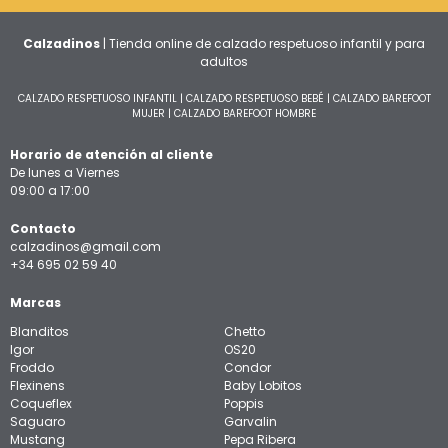
Calzadinos
| Tienda online de calzado respetuoso infantil y para
adultos
CALZADO RESPETUOSO INFANTIL
|
CALZADO RESPETUOSO BEBÉ
|
CALZADO BAREFOOT
MUJER
|
CALZADO BAREFOOT HOMBRE
Horario de atención al cliente
De lunes a Viernes
09:00 a 17:00
Contacto
calzadinos@gmail.com
+34 695 02 59 40
Marcas
Blanditos
Chetto
Igor
OS20
Froddo
Condor
Flexinens
Baby Lobitos
Coqueflex
Poppis
Saguaro
Garvalin
Mustang
Pepa Ribera