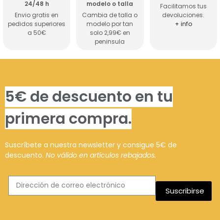
24/48 h
modelo o talla
Facilitamos tus
Envio gratis en
Cambia de talla o
devoluciones.
pedidos superiores
modelo por tan
+ info
a 50€
solo 2,99€ en
peninsula
5€ de descuento en tu
primera compra.
Suscríbete a nuestra newsletter y consigue 5€ de
descuento.
No válido en artículos rebajados.
Suscribirse