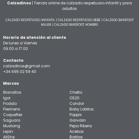
Calzadinos
| Tienda online de calzado respetuoso infantil y para
adultos
CALZADO RESPETUOSO INFANTIL
|
CALZADO RESPETUOSO BEBÉ
|
CALZADO BAREFOOT
MUJER
|
CALZADO BAREFOOT HOMBRE
Horario de atención al cliente
De lunes a Viernes
09:00 a 17:00
Contacto
calzadinos@gmail.com
+34 695 02 59 40
Marcas
Blanditos
Chetto
Igor
OS20
Froddo
Condor
Flexinens
Baby Lobitos
Coqueflex
Poppis
Saguaro
Garvalin
Mustang
Pepa Ribera
Lejan
Acebos
AllShe
Batilas