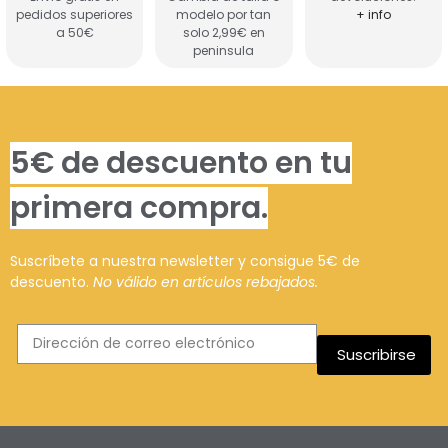
pedidos superiores
modelo por tan
+ info
a 50€
solo 2,99€ en
peninsula
5€ de descuento en tu
primera compra.
Suscríbete a nuestra newsletter y consigue 5€ de
descuento.
No válido en artículos rebajados.
Suscribirse