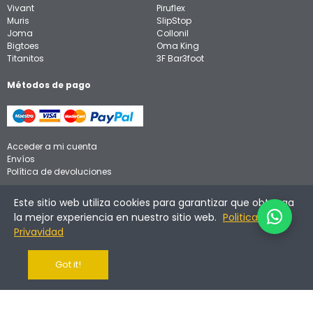
Vivant
Piruflex
Muris
SlipStop
Joma
Collonil
Bigtoes
Oma King
Titanitos
3F Bar3foot
Métodos de pago
Acceder a mi cuenta
Envíos
Política de devoluciones
Aviso legal
Este sitio web utiliza cookies para garantizar que obtenga
Política de privacidad
la mejor experiencia en nuestro sitio web.
Politica de
Política de cookies
Privavidad
Got it!
©
2026
Calzadinos. Todos los derechos reservados