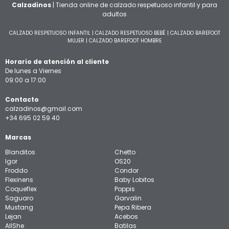
Calzadinos
| Tienda online de calzado respetuoso infantil y para
adultos
CALZADO RESPETUOSO INFANTIL
|
CALZADO RESPETUOSO BEBÉ
|
CALZADO BAREFOOT
MUJER
|
CALZADO BAREFOOT HOMBRE
Horario de atención al cliente
De lunes a Viernes
09:00 a 17:00
Contacto
calzadinos@gmail.com
+34 695 02 59 40
Marcas
Blanditos
Chetto
Igor
OS20
Froddo
Condor
Flexinens
Baby Lobitos
Coqueflex
Poppis
Saguaro
Garvalin
Mustang
Pepa Ribera
Lejan
Acebos
AllShe
Batilas