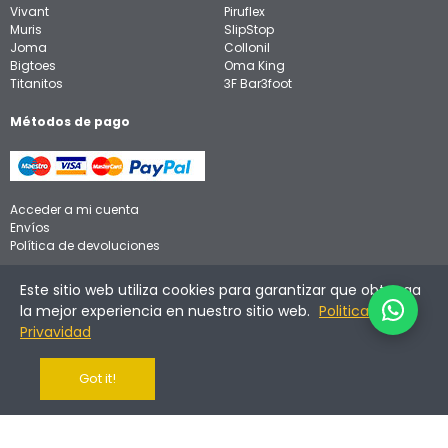
Vivant
Piruflex
Muris
SlipStop
Joma
Collonil
Bigtoes
Oma King
Titanitos
3F Bar3foot
Métodos de pago
Acceder a mi cuenta
Envíos
Política de devoluciones
Aviso legal
Este sitio web utiliza cookies para garantizar que obtenga
Política de privacidad
la mejor experiencia en nuestro sitio web.
Politica de
Política de cookies
Privavidad
Got it!
©
2026
Calzadinos. Todos los derechos reservados