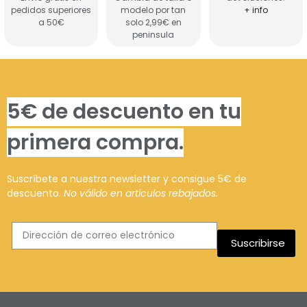
pedidos superiores
modelo por tan
+ info
a 50€
solo 2,99€ en
peninsula
5€ de descuento en tu
primera compra.
Suscríbete a nuestra newsletter y consigue 5€ de
descuento.
No válido en artículos rebajados.
Suscribirse