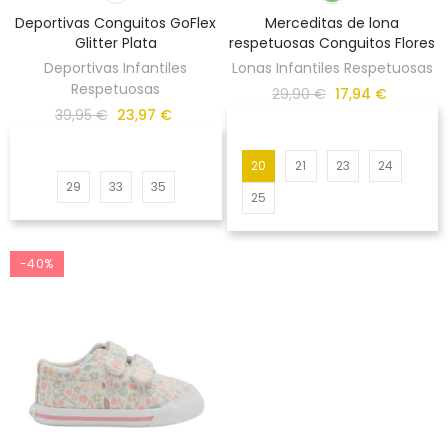
Deportivas Conguitos GoFlex
Merceditas de lona
Glitter Plata
respetuosas Conguitos Flores
Deportivas Infantiles
Lonas Infantiles Respetuosas
Respetuosas
29,90 €
17,94 €
39,95 €
23,97 €
20
21
23
24
29
33
35
25
-40%