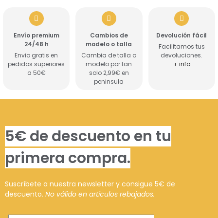
Envío premium
Cambios de
Devolución fácil
24/48 h
modelo o talla
Facilitamos tus
Envio gratis en
Cambia de talla o
devoluciones.
pedidos superiores
modelo por tan
+ info
a 50€
solo 2,99€ en
peninsula
5€ de descuento en tu
primera compra.
Suscríbete a nuestra newsletter y consigue 5€ de
descuento.
No válido en artículos rebajados.