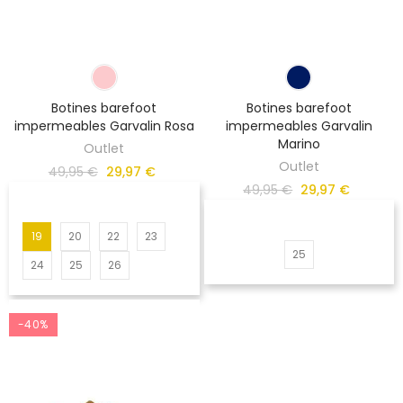
Botines barefoot
Botines barefoot
impermeables Garvalin Rosa
impermeables Garvalin
Marino
Outlet
Outlet
49,95 €
29,97 €
49,95 €
29,97 €
19
20
22
23
25
24
25
26
-40%