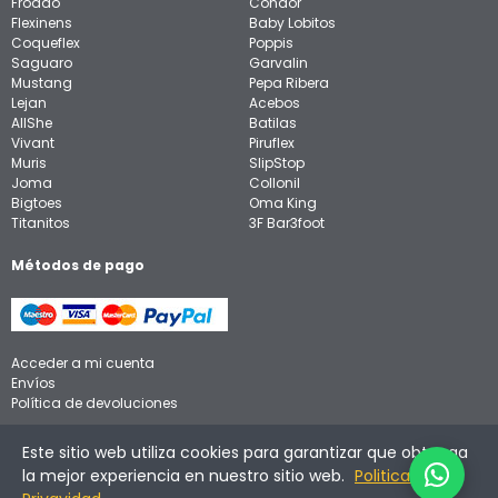
Froddo
Condor
Flexinens
Baby Lobitos
Coqueflex
Poppis
Saguaro
Garvalin
Mustang
Pepa Ribera
Lejan
Acebos
AllShe
Batilas
Vivant
Piruflex
Muris
SlipStop
Joma
Collonil
Bigtoes
Oma King
Titanitos
3F Bar3foot
Métodos de pago
Acceder a mi cuenta
Envíos
Política de devoluciones
Aviso legal
Este sitio web utiliza cookies para garantizar que obtenga
Política de privacidad
la mejor experiencia en nuestro sitio web.
Politica de
Política de cookies