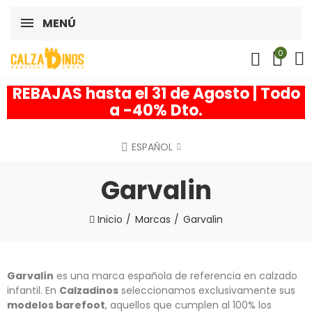
MENÚ
0
REBAJAS hasta el 31 de Agosto | Todo
a -40% Dto.
ESPAÑOL
Garvalin
Inicio
Marcas
Garvalin
Garvalín
es una marca española de referencia en calzado
infantil. En
Calzadinos
seleccionamos exclusivamente sus
modelos barefoot
, aquellos que cumplen al 100% los