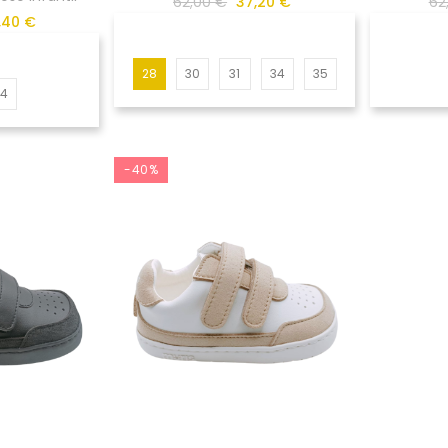
62,00 €
37,20 €
62
,40 €
28
30
31
34
35
24
-40%