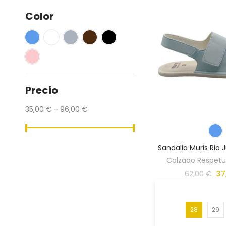
40
(2)
Color
41
(2)
Precio
35,00 € - 96,00 €
Sandalia Muris Rio J
Calzado Respetuo
62,00 €
37
28
29