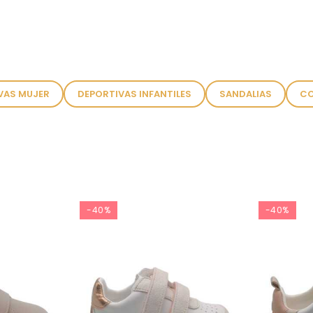
VAS MUJER
DEPORTIVAS INFANTILES
SANDALIAS
CO
-40%
-40%