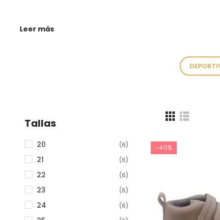
Leer más
DEPORTI
Tallas
20
(6)
-40%
21
(6)
22
(6)
23
(6)
24
(6)