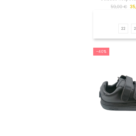
59,00 €
35
22
-40%