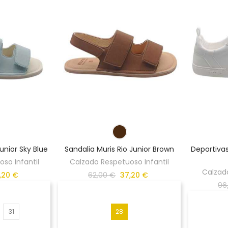
unior Sky Blue
Sandalia Muris Rio Junior Brown
Deportivas
so Infantil
Calzado Respetuoso Infantil
Calzad
,20 €
62,00 €
37,20 €
96
31
28