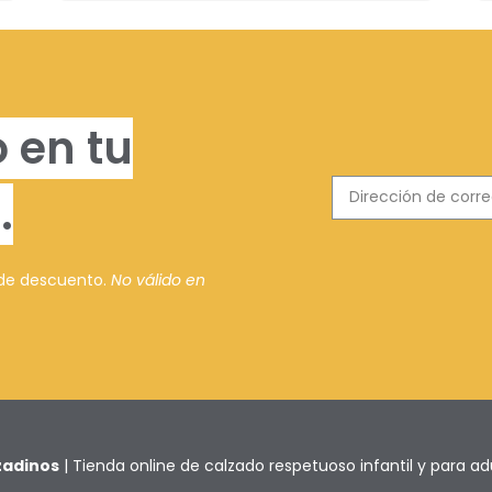
 en tu
.
 de descuento.
No válido en
zadinos
| Tienda online de calzado respetuoso infantil y para ad