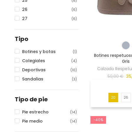
25
(6)
26
(6)
27
(6)
28
(6)
29
(6)
Tipo
30
(6)
Botines y botas
(1)
31
Botines respetuos
(6)
Colegiales
(4)
Gris
32
(6)
Calzado Respetuo
Deportivas
(10)
33
(6)
59,00 €
35
Sandalias
(3)
34
(6)
35
(6)
20
26
Tipo de pie
36
(2)
37
(2)
Pie estrecho
(14)
38
(2)
-40%
Pie medio
(14)
39
(2)