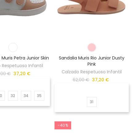
 Muris Petra Junior Skin
Sandalia Muris Rio Junior Dusty
Pink
 Respetuoso Infantil
Calzado Respetuoso Infantil
,00 €
37,20 €
62,00 €
37,20 €
0
32
34
35
31
-40%