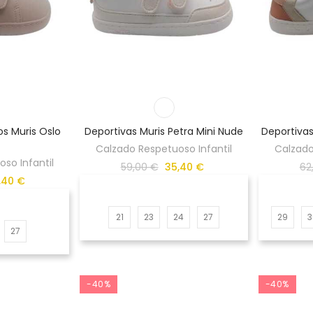
os Muris Oslo
Deportivas Muris Petra Mini Nude
Deportivas
Calzado Respetuoso Infantil
Calzado
so Infantil
59,00 €
35,40 €
62
,40 €
21
23
24
27
29
3
27
-40%
-40%