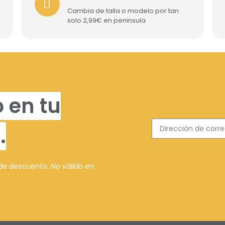
Cambia de talla o modelo por tan
solo 2,99€ en peninsula
 en tu
.
 de descuento.
No válido en