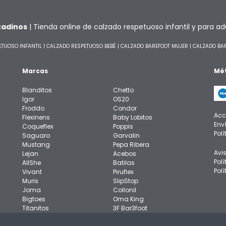
zadinos
| Tienda online de calzado respetuoso infantil y para ad
ETUOSO INFANTIL
|
CALZADO RESPETUOSO BEBÉ
|
CALZADO BAREFOOT MUJER
|
CALZADO BA
Marcas
Mét
Blanditos
Chetto
Igor
OS20
Froddo
Condor
Acc
Flexinens
Baby Lobitos
Env
Coqueflex
Poppis
Pol
Saguaro
Garvalin
Mustang
Pepa Ribera
Avi
Lejan
Acebos
Pol
AllShe
Batilas
Polí
Vivant
Piruflex
Muris
SlipStop
Joma
Collonil
Bigtoes
Oma King
Titanitos
3F Bar3foot