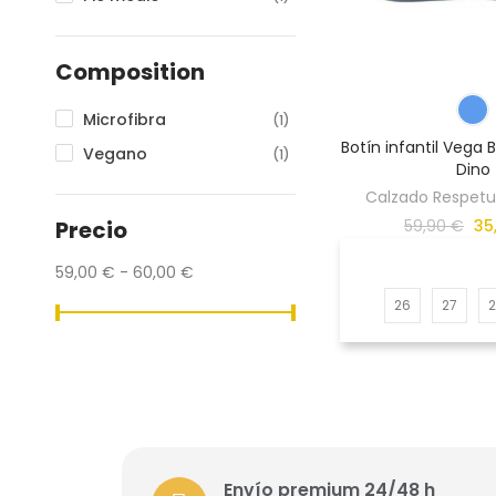
Composition
Microfibra
(1)
Botín infantil Vega
Vegano
(1)
Dino
Calzado Respetuo
59,90 €
35
Precio
59,00 € - 60,00 €
26
27
Envío premium 24/48 h