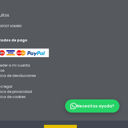
ultos
REFOOT HOMBRE
odos de pago
eder a mi cuenta
íos
ítica de devoluciones
so legal
ítica de privacidad
tica de cookies
Necesitas ayuda?