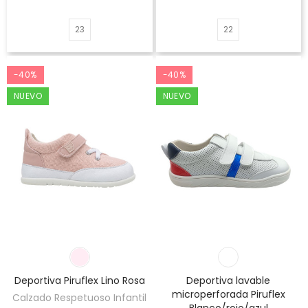
23
22
-40%
-40%
NUEVO
NUEVO
Deportiva Piruflex Lino Rosa
Deportiva lavable
microperforada Piruflex
Calzado Respetuoso Infantil
Blanco/rojo/azul