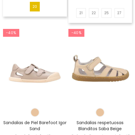
20
21
22
25
27
-40%
-40%
Sandalias de Piel Barefoot Igor
Sandalias respetuosas
Sand
Blanditos Saba Beige