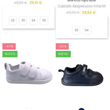
48,50 €
29,10 €
Calzado Respetuoso Infantil
49,90 €
29,94 €
22
23
24
26
32
34
-40%
-40%
NUEVO
NUEVO