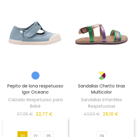
Pepito de lona respetuoso
Sandalias Chetto tiras
Igor Oceano
Multicolor
Calzado Respetuoso para
Sandalias Infantiles
Bebé
Respetuosas
37,95 €
22,77 €
43,50 €
26,10 €
20
22
25
29