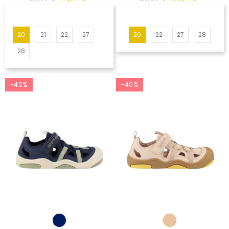
20
21
22
27
20
22
27
28
28
-40%
-40%