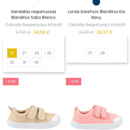
Sandalias respetuosas
Lonas barefoot Blanditos Koi
Blanditos Saba Blanco
Navy
Calzado Respetuoso Infantil
Calzado Respetuoso Infantil
57,50 €
34,50 €
33,95 €
20,37 €
26
27
28
29
27
29
30
31
33
-40%
-40%