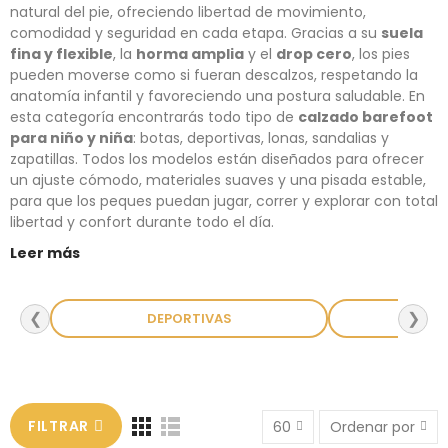
natural del pie, ofreciendo libertad de movimiento,
comodidad y seguridad en cada etapa. Gracias a su
suela
fina y flexible
, la
horma amplia
y el
drop cero
, los pies
pueden moverse como si fueran descalzos, respetando la
anatomía infantil y favoreciendo una postura saludable. En
esta categoría encontrarás todo tipo de
calzado barefoot
para niño y niña
: botas, deportivas, lonas, sandalias y
zapatillas. Todos los modelos están diseñados para ofrecer
un ajuste cómodo, materiales suaves y una pisada estable,
para que los peques puedan jugar, correr y explorar con total
libertad y confort durante todo el día.
Leer más
❮
❯
DEPORTIVAS
Z
FILTRAR
60
Ordenar por