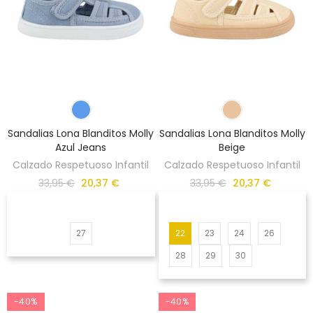
Sandalias Lona Blanditos Molly
Sandalias Lona Blanditos Molly
Azul Jeans
Beige
Calzado Respetuoso Infantil
Calzado Respetuoso Infantil
33,95 €
20,37 €
33,95 €
20,37 €
27
22
23
24
26
28
29
30
-40%
-40%