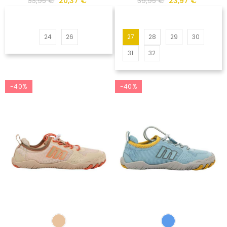
33,95 €
20,37 €
39,95 €
23,97 €
24
26
27
28
29
30
31
32
-40%
-40%