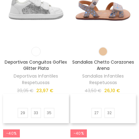
Deportivas Conguitos GoFlex
Sandalias Chetto Corazones
Glitter Plata
Arena
Deportivas Infantiles
Sandalias Infantiles
Respetuosas
Respetuosas
39,95 €
23,97 €
43,50 €
26,10 €
29
33
35
27
32
-40%
-40%