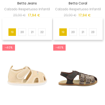
Betta Jeans
Betta Coral
Calzado Respetuoso Infantil
Calzado Respetuoso Infantil
29,90 €
17,94 €
29,90 €
17,94 €
19
20
21
22
19
20
21
23
-40%
-40%