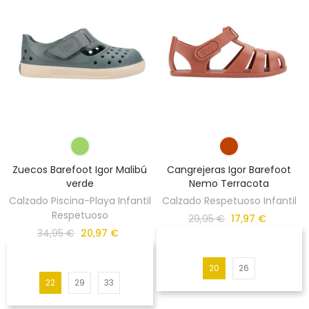
Zuecos Barefoot Igor Malibú
Cangrejeras Igor Barefoot
verde
Nemo Terracota
Calzado Piscina-Playa Infantil
Calzado Respetuoso Infantil
Respetuoso
29,95 €
17,97 €
34,95 €
20,97 €
20
26
22
29
33