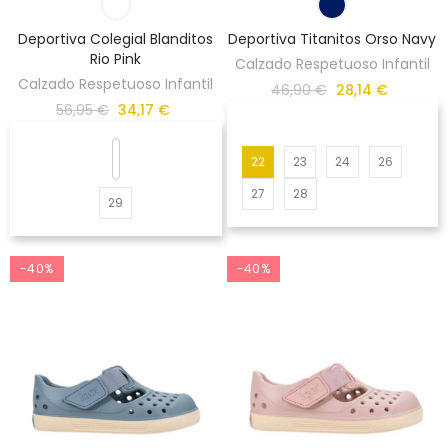
Deportiva Colegial Blanditos
Deportiva Titanitos Orso Navy
Rio Pink
Calzado Respetuoso Infantil
Calzado Respetuoso Infantil
46,90 €
28,14 €
56,95 €
34,17 €
22
23
24
26
27
28
29
-40%
-40%