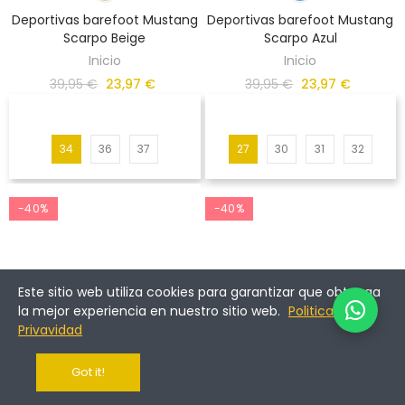
Deportivas barefoot Mustang
Deportivas barefoot Mustang
Scarpo Beige
Scarpo Azul
Inicio
Inicio
39,95 €
23,97 €
39,95 €
23,97 €
34
36
37
27
30
31
32
-40%
-40%
Este sitio web utiliza cookies para garantizar que obtenga
la mejor experiencia en nuestro sitio web.
Politica de
Privavidad
Got it!