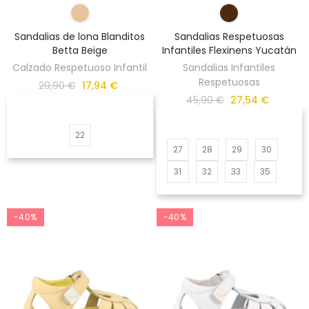
Sandalias de lona Blanditos
Sandalias Respetuosas
Betta Beige
Infantiles Flexinens Yucatán
Calzado Respetuoso Infantil
Sandalias Infantiles
Respetuosas
29,90 €
17,94 €
45,90 €
27,54 €
22
27
28
29
30
31
32
33
35
-40%
-40%