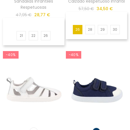
Sandalias Infantiles
Calzado Respetuoso Infantil
Respetuosas
57,50 €
34,50 €
47,95 €
28,77 €
26
28
29
30
21
22
26
-40%
-40%