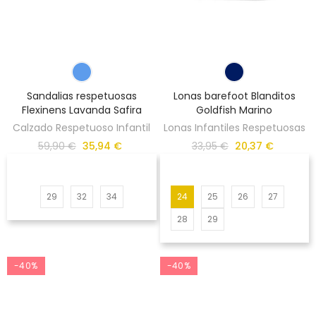
Sandalias respetuosas
Lonas barefoot Blanditos
Flexinens Lavanda Safira
Goldfish Marino
Calzado Respetuoso Infantil
Lonas Infantiles Respetuosas
59,90 €
35,94 €
33,95 €
20,37 €
29
32
34
24
25
26
27
28
29
-40%
-40%