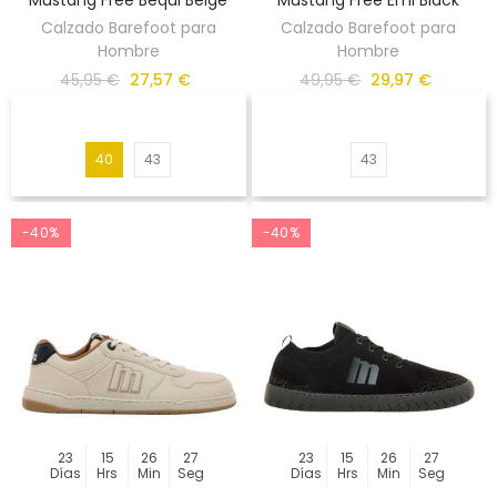
Calzado Barefoot para
Calzado Barefoot para
Hombre
Hombre
45,95 €
27,57 €
49,95 €
29,97 €
40
43
43
-40%
-40%
23
15
26
27
23
15
26
27
Días
Hrs
Min
Seg
Días
Hrs
Min
Seg