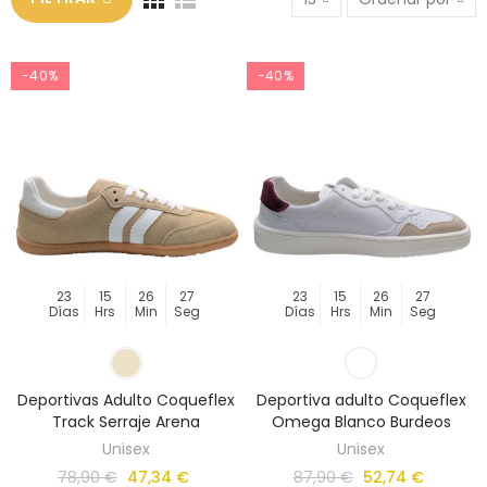
-40%
-40%
23
15
26
27
23
15
26
27
Días
Hrs
Min
Seg
Días
Hrs
Min
Seg
Deportivas Adulto Coqueflex
Deportiva adulto Coqueflex
Track Serraje Arena
Omega Blanco Burdeos
Unisex
Unisex
78,90 €
47,34 €
87,90 €
52,74 €