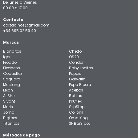
De lunes a Viernes
09:00 a 17:00
Contacto
calzadinos@gmail.com
+34 695 02 59 40
Marcas
Blanditos
Chetto
Igor
OS20
Froddo
Condor
Flexinens
Baby Lobitos
Coqueflex
Poppis
Saguaro
Garvalin
Mustang
Pepa Ribera
Lejan
Acebos
AllShe
Batilas
Vivant
Piruflex
Muris
SlipStop
Joma
Collonil
Bigtoes
Oma King
Titanitos
3F Bar3foot
Métodos de pago