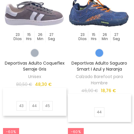
23
15
26
27
23
15
26
27
Días
Hrs
Min
Seg
Días
Hrs
Min
Seg
Deportivas Adulto Coqueflex
Deportivas Adulto Saguaro
Serraje Gris
Smart I Azul y Naranja
Unisex
Calzado Barefoot para
Hombre
80,50 €
48,30 €
46,90 €
18,76 €
43
44
45
44
-60%
-60%