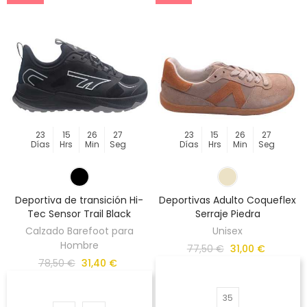
23
15
26
27
23
15
26
27
Días
Hrs
Min
Seg
Días
Hrs
Min
Seg
Deportiva de transición Hi-
Deportivas Adulto Coqueflex
Tec Sensor Trail Black
Serraje Piedra
Calzado Barefoot para
Unisex
Hombre
77,50 €
31,00 €
78,50 €
31,40 €
35