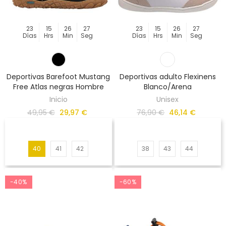
23
15
26
27
23
15
26
27
Días
Hrs
Min
Seg
Días
Hrs
Min
Seg
Deportivas Barefoot Mustang
Deportivas adulto Flexinens
Free Atlas negras Hombre
Blanco/Arena
Inicio
Unisex
49,95 €
29,97 €
76,90 €
46,14 €
40
41
42
38
43
44
-40%
-60%