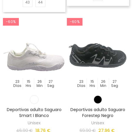
43
44
-60%
-60%
23
15
26
27
23
15
26
27
Días
Hrs
Min
Seg
Días
Hrs
Min
Seg
Deportivas adulto Saguaro
Deportivas adulto Saguaro
Smart I Blanco
Forestep Negro
Unisex
Unisex
46,90 €
18,76 €
69,90 €
27,96 €