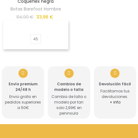
Coqueflex negra
Botas Barefoot Hombre
84,90 €
33,96 €
45
Envío premium
Cambios de
Devolución fácil
24/48 h
modelo o talla
Facilitamos tus
Envio gratis en
Cambia de talla o
devoluciones.
pedidos superiores
modelo por tan
+ info
a 50€
solo 2,99€ en
peninsula