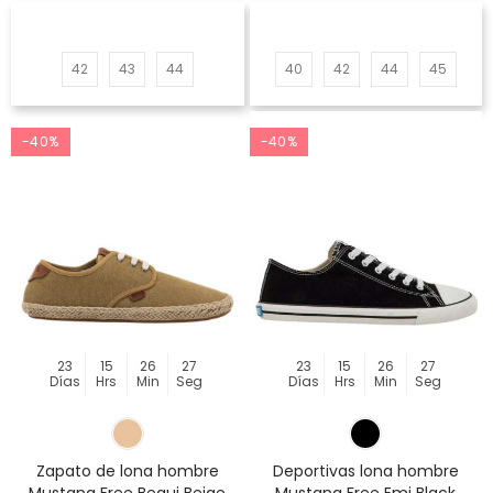
42
43
44
40
42
44
45
-40%
-40%
23
15
26
27
23
15
26
27
Días
Hrs
Min
Seg
Días
Hrs
Min
Seg
Zapato de lona hombre
Deportivas lona hombre
Mustang Free Bequi Beige
Mustang Free Emi Black