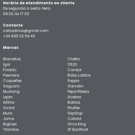
Horário de atendimento ao cliente
De segunda a sexta-feira
09:00 às 17:00
Contacto
calzadinos@gmail.com
+34 695 02 59 40
Marcas
Blanditos
Chetto
Igor
OS20
Froddo
Condor
Flexinens
Baby Lobitos
Coqueflex
Poppis
Saguaro
Garvalin
Mustang
Pepa Ribera
Lejan
Acebos
AllShe
Batilas
Vivant
Piruflex
Muris
SlipStop
Joma
Collonil
Bigtoes
Oma King
Titanitos
3F Bar3foot