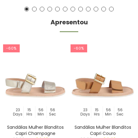
Apresentou
-60%
-60%
23
15
56
56
23
15
56
56
Days
Hrs
Min
Sec
Days
Hrs
Min
Sec
Sandálias Mulher Blanditos
Sandálias Mulher Blanditos
Capri Champagne
Capri Couro