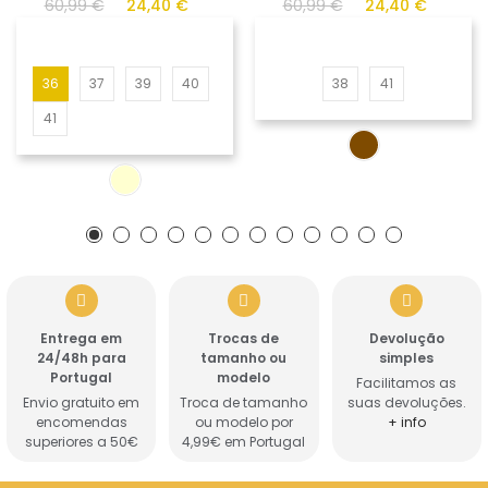
60,99 €
24,40 €
60,99 €
24,40 €
36
37
39
40
38
41
41
Entrega em
Trocas de
Devolução
24/48h para
tamanho ou
simples
Portugal
modelo
Facilitamos as
Envio gratuito em
Troca de tamanho
suas devoluções.
encomendas
ou modelo por
+ info
superiores a 50€
4,99€ em Portugal