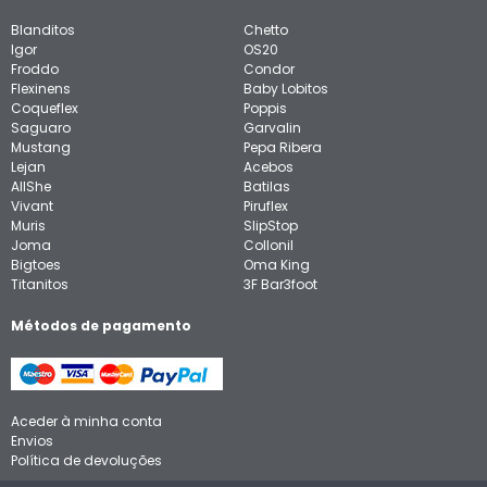
Blanditos
Chetto
Igor
OS20
Froddo
Condor
Flexinens
Baby Lobitos
Coqueflex
Poppis
Saguaro
Garvalin
Mustang
Pepa Ribera
Lejan
Acebos
AllShe
Batilas
Vivant
Piruflex
Muris
SlipStop
Joma
Collonil
Bigtoes
Oma King
Titanitos
3F Bar3foot
Métodos de pagamento
Aceder à minha conta
Envios
Política de devoluções