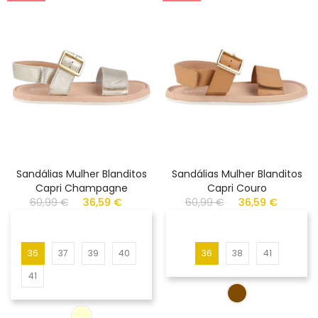
Sandálias Mulher Blanditos
Sandálias Mulher Blanditos
Capri Champagne
Capri Couro
60,99 €
36,59 €
60,99 €
36,59 €
36
37
39
40
36
38
41
41