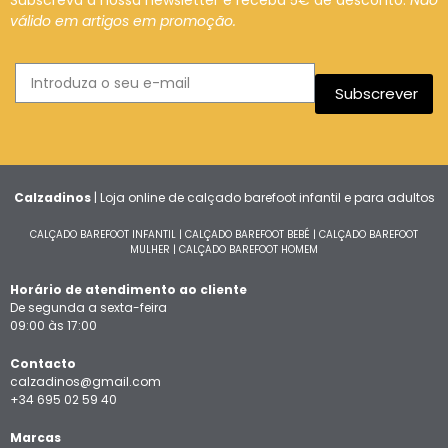
Subscreva a nossa newsletter e receba 5€ de desconto.
Não
válido em artigos em promoção.
Subscrever
Calzadinos
| Loja online de calçado barefoot infantil e para adultos
CALÇADO BAREFOOT INFANTIL
|
CALÇADO BAREFOOT BEBÉ
|
CALÇADO BAREFOOT
MULHER
|
CALÇADO BAREFOOT HOMEM
Horário de atendimento ao cliente
De segunda a sexta-feira
09:00 às 17:00
Contacto
calzadinos@gmail.com
+34 695 02 59 40
Marcas