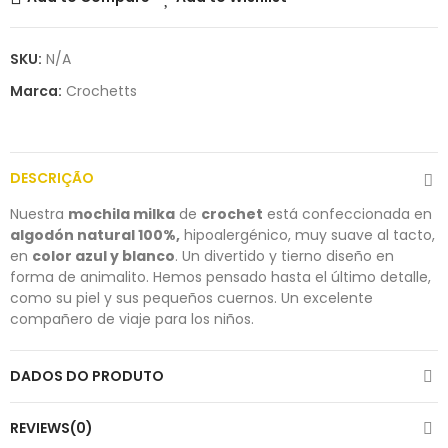
SKU:
N/A
Marca:
Crochetts
DESCRIÇÃO
Nuestra
mochila milka
de
crochet
está confeccionada en
algodón natural 100%,
hipoalergénico, muy suave al tacto,
en
color azul y blanco
. Un divertido y tierno diseño en
forma de animalito. Hemos pensado hasta el último detalle,
como su piel y sus pequeños cuernos. Un excelente
compañero de viaje para los niños.
DADOS DO PRODUTO
REVIEWS(0)