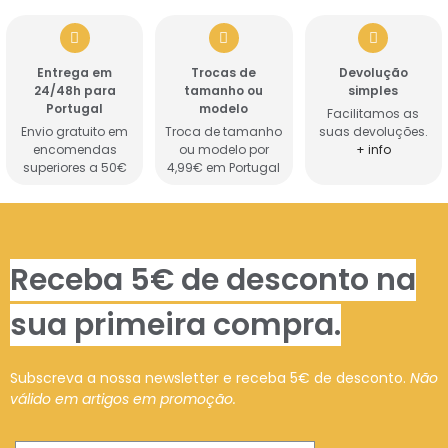
Entrega em
Trocas de
Devolução
24/48h para
tamanho ou
simples
Portugal
modelo
Facilitamos as
Envio gratuito em
Troca de tamanho
suas devoluções.
encomendas
ou modelo por
+ info
superiores a 50€
4,99€ em Portugal
Receba 5€ de desconto na
sua primeira compra.
Subscreva a nossa newsletter e receba 5€ de desconto.
Não
válido em artigos em promoção.