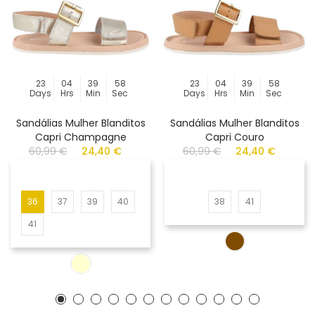
23
04
39
58
23
04
39
58
Days
Hrs
Min
Sec
Days
Hrs
Min
Sec
Sandálias Mulher Blanditos
Sandálias Mulher Blanditos
Capri Champagne
Capri Couro
60,99 €
24,40 €
60,99 €
24,40 €
36
37
39
40
38
41
41