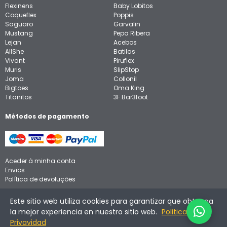
Flexinens
Baby Lobitos
Coqueflex
Poppis
Saguaro
Garvalin
Mustang
Pepa Ribera
Lejan
Acebos
AllShe
Batilas
Vivant
Piruflex
Muris
SlipStop
Joma
Collonil
Bigtoes
Oma King
Titanitos
3F Bar3foot
Métodos de pagamento
Aceder à minha conta
Envios
Política de devoluções
Aviso legal
Este sitio web utiliza cookies para garantizar que obtenga
Política de privacidade
la mejor experiencia en nuestro sitio web.
Politica de
Política de cookies
Privavidad