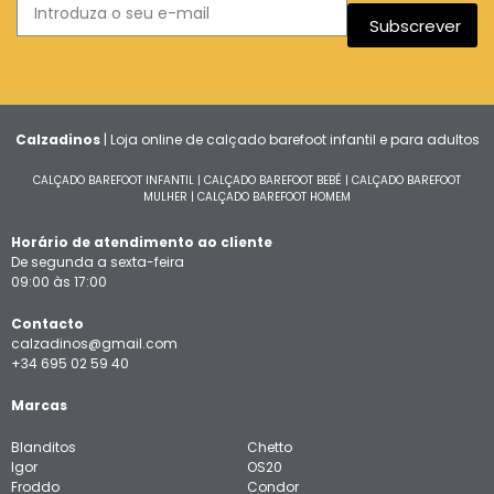
Subscrever
Calzadinos
| Loja online de calçado barefoot infantil e para adultos
CALÇADO BAREFOOT INFANTIL
|
CALÇADO BAREFOOT BEBÉ
|
CALÇADO BAREFOOT
MULHER
|
CALÇADO BAREFOOT HOMEM
Horário de atendimento ao cliente
De segunda a sexta-feira
09:00 às 17:00
Contacto
calzadinos@gmail.com
+34 695 02 59 40
Marcas
Blanditos
Chetto
Igor
OS20
Froddo
Condor