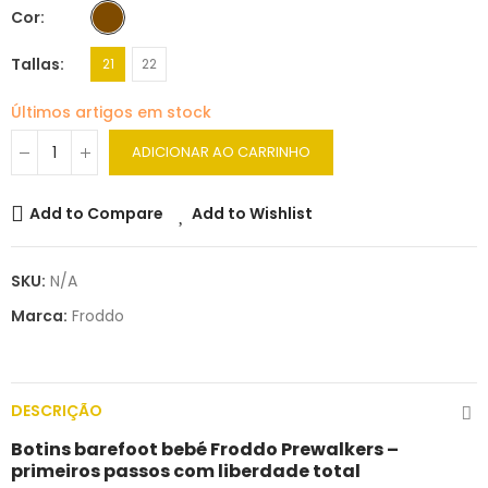
Cor
Tallas
21
22
Últimos artigos em stock
ADICIONAR AO CARRINHO
Add to Compare
Add to Wishlist
SKU:
N/A
Marca:
Froddo
DESCRIÇÃO
Botins barefoot bebé Froddo Prewalkers –
primeiros passos com liberdade total