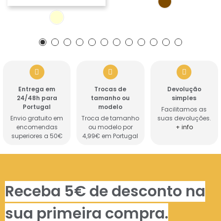
Entrega em
Trocas de
Devolução
24/48h para
tamanho ou
simples
Portugal
modelo
Facilitamos as
Envio gratuito em
Troca de tamanho
suas devoluções.
encomendas
ou modelo por
+ info
superiores a 50€
4,99€ em Portugal
Receba 5€ de desconto na
sua primeira compra.