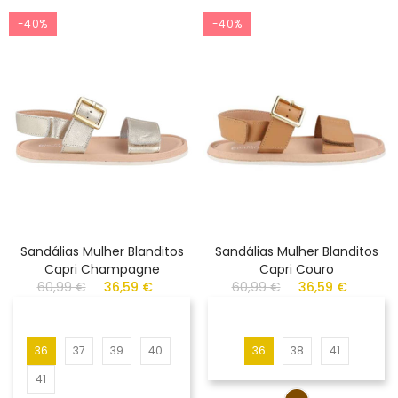
-40%
-40%
Sandálias Mulher Blanditos
Sandálias Mulher Blanditos
Capri Champagne
Capri Couro
60,99 €
36,59 €
60,99 €
36,59 €
36
37
39
40
36
38
41
41