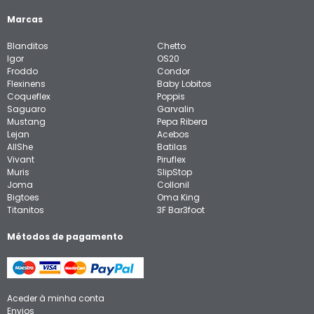
Marcas
Blanditos
Chetto
Igor
OS20
Froddo
Condor
Flexinens
Baby Lobitos
Coqueflex
Poppis
Saguaro
Garvalin
Mustang
Pepa Ribera
Lejan
Acebos
AllShe
Batilas
Vivant
Piruflex
Muris
SlipStop
Joma
Collonil
Bigtoes
Oma King
Titanitos
3F Bar3foot
Métodos de pagamento
Aceder à minha conta
Envios