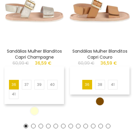
Sandálias Mulher Blanditos
Sandálias Mulher Blanditos
Capri Champagne
Capri Couro
60,99 €
36,59 €
60,99 €
36,59 €
36
37
39
40
36
38
41
41