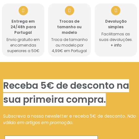
Entrega em
Trocas de
Devolução
24/48h para
tamanho ou
simples
Portugal
modelo
Facilitamos as
Envio gratuito em
Troca de tamanho
suas devoluções.
encomendas
ou modelo por
+ info
superiores a 50€
4,99€ em Portugal
Receba 5€ de desconto na
sua primeira compra.
Subscreva a nossa newsletter e receba 5€ de desconto.
Não
válido em artigos em promoção.