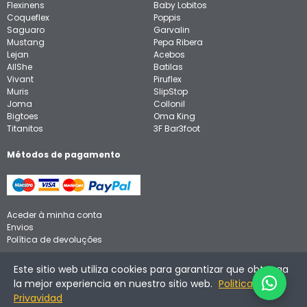
Flexinens
Baby Lobitos
Coqueflex
Poppis
Saguaro
Garvalin
Mustang
Pepa Ribera
Lejan
Acebos
AllShe
Batilas
Vivant
Piruflex
Muris
SlipStop
Joma
Collonil
Bigtoes
Oma King
Titanitos
3F Bar3foot
Métodos de pagamento
Aceder à minha conta
Envios
Política de devoluções
Aviso legal
Este sitio web utiliza cookies para garantizar que obtenga
Política de privacidade
la mejor experiencia en nuestro sitio web.
Politica de
Política de cookies
Privavidad