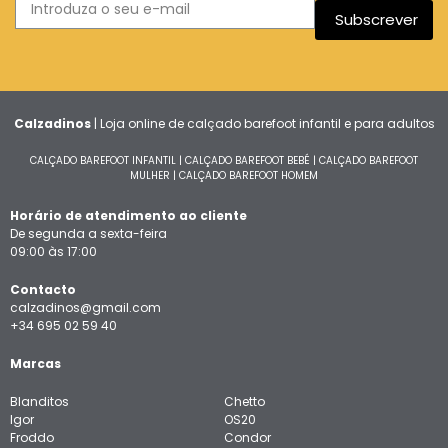
Subscrever
Calzadinos
| Loja online de calçado barefoot infantil e para adultos
CALÇADO BAREFOOT INFANTIL
|
CALÇADO BAREFOOT BEBÉ
|
CALÇADO BAREFOOT
MULHER
|
CALÇADO BAREFOOT HOMEM
Horário de atendimento ao cliente
De segunda a sexta-feira
09:00 às 17:00
Contacto
calzadinos@gmail.com
+34 695 02 59 40
Marcas
Blanditos
Chetto
Igor
OS20
Froddo
Condor