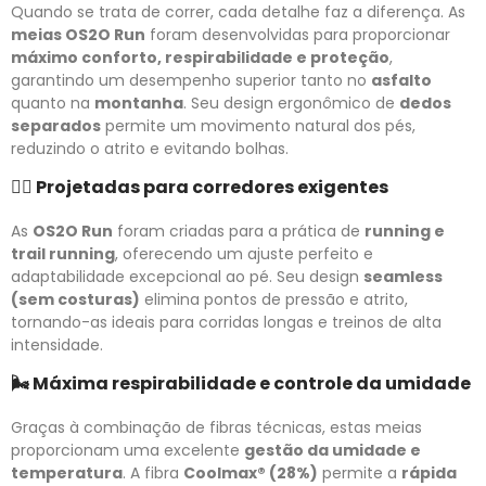
Quando se trata de correr, cada detalhe faz a diferença. As
meias OS2O Run
foram desenvolvidas para proporcionar
máximo conforto, respirabilidade e proteção
,
garantindo um desempenho superior tanto no
asfalto
quanto na
montanha
. Seu design ergonômico de
dedos
separados
permite um movimento natural dos pés,
reduzindo o atrito e evitando bolhas.
🏃‍♂️
Projetadas para corredores exigentes
As
OS2O Run
foram criadas para a prática de
running e
trail running
, oferecendo um ajuste perfeito e
adaptabilidade excepcional ao pé. Seu design
seamless
(sem costuras)
elimina pontos de pressão e atrito,
tornando-as ideais para corridas longas e treinos de alta
intensidade.
🌬️
Máxima respirabilidade e controle da umidade
Graças à combinação de fibras técnicas, estas meias
proporcionam uma excelente
gestão da umidade e
temperatura
. A fibra
Coolmax® (28%)
permite a
rápida