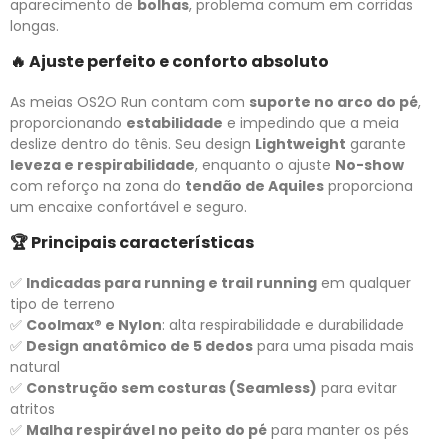
aparecimento de
bolhas
, problema comum em corridas
longas.
🔥
Ajuste perfeito e conforto absoluto
As meias OS2O Run contam com
suporte no arco do pé
,
proporcionando
estabilidade
e impedindo que a meia
deslize dentro do tênis. Seu design
Lightweight
garante
leveza e respirabilidade
, enquanto o ajuste
No-show
com reforço na zona do
tendão de Aquiles
proporciona
um encaixe confortável e seguro.
🏆
Principais características
✅
Indicadas para running e trail running
em qualquer
tipo de terreno
✅
Coolmax® e Nylon
: alta respirabilidade e durabilidade
✅
Design anatômico de 5 dedos
para uma pisada mais
natural
✅
Construção sem costuras (Seamless)
para evitar
atritos
✅
Malha respirável no peito do pé
para manter os pés