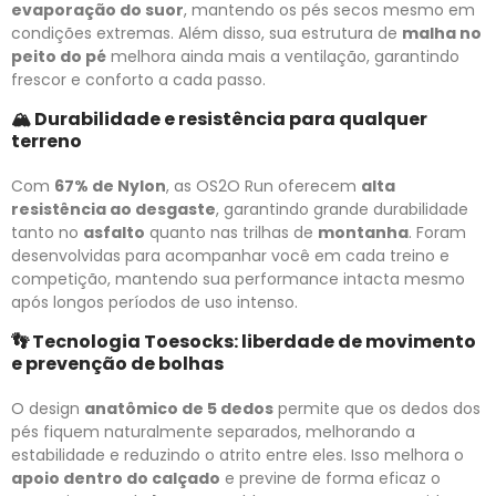
evaporação do suor
, mantendo os pés secos mesmo em
condições extremas. Além disso, sua estrutura de
malha no
peito do pé
melhora ainda mais a ventilação, garantindo
frescor e conforto a cada passo.
🏔️
Durabilidade e resistência para qualquer
terreno
Com
67% de Nylon
, as OS2O Run oferecem
alta
resistência ao desgaste
, garantindo grande durabilidade
tanto no
asfalto
quanto nas trilhas de
montanha
. Foram
desenvolvidas para acompanhar você em cada treino e
competição, mantendo sua performance intacta mesmo
após longos períodos de uso intenso.
👣
Tecnologia Toesocks: liberdade de movimento
e prevenção de bolhas
O design
anatômico de 5 dedos
permite que os dedos dos
pés fiquem naturalmente separados, melhorando a
estabilidade e reduzindo o atrito entre eles. Isso melhora o
apoio dentro do calçado
e previne de forma eficaz o